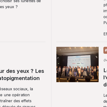
 choisir ses lunettes de
p
ses yeux ?
i
o
Pa
E
#
0
L
ur des yeux ? Les
l
ratopigmentation
d
éseaux sociaux, la
te une opération
L
traîner des effets
de
s dénuée de risques.