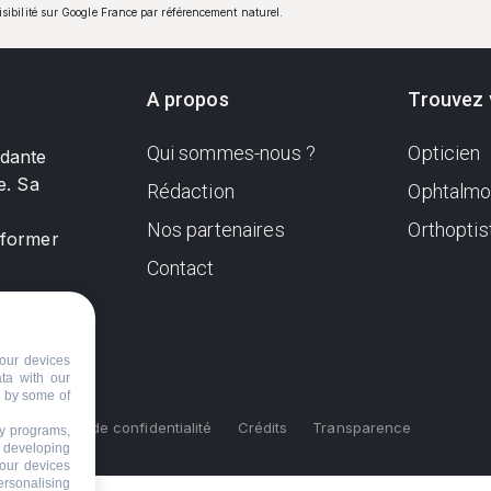
visibilité sur Google France par référencement naturel.
A propos
Trouvez 
Qui sommes-nous ?
Opticien
ndante
e. Sa
Rédaction
Ophtalmo
Nos partenaires
Orthoptis
nformer
Contact
our devices
ata with our
d by some of
s
Politique de confidentialité
Crédits
Transparence
ty programs,
s developing
your devices
ersonalising