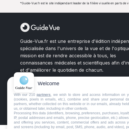
*Guide-Vue.fr est le site indépendant leader de la filière visuelle en parts de 
Guide-Vue.fr est une entreprise d'édition indépe
spécialisée dans l'univers de la vue et de l'optiqu
mission est de rendre accessible à tous, les
connaissances médicales et scientifiques afin d'i
et d'améliorer le quotidien de chacun.
Welcome
With our 210
partners
, we wish to store and access information on y
(cookies, pixels in emails, etc.), combine and share your personal d
partners, whether collected on this website or in our emails, already hel
us, or obtained later, including in other contexts.
©GuideVue2024
Charte d'utilisation
Mentions légale
Processing this data (identifiers, browsing, preferences, purchases, loyal
IP, postal addresses and emails, phone, precise geolocation, etc.) allow
and offering you services, content, commercial offers and ads across 
and screens (including by email, post, SMS, phone, audio, and video), p