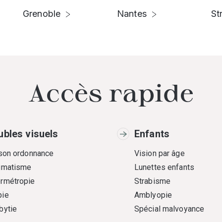
Grenoble
Nantes
St
Accès rapide
ubles visuels
Enfants
 son ordonnance
Vision par âge
gmatisme
Lunettes enfants
rmétropie
Strabisme
ie
Amblyopie
bytie
Spécial malvoyance