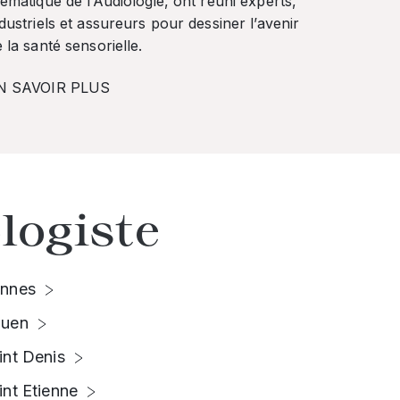
ématique de l’Audiologie, ont réuni experts,
dustriels et assureurs pour dessiner l’avenir
 la santé sensorielle.
N SAVOIR PLUS
logiste
nnes
uen
int Denis
int Etienne