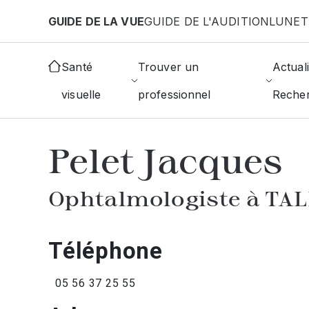
Aller au contenu principal
GUIDE DE LA VUE
GUIDE DE L'AUDITION
LUNET
Accueil
Annuaire des ophtalmologistes
Talence
Santé
Trouver un
Actuali
visuelle
professionnel
Reche
AFFICHER L'ANNUAIRE DES OPHTAL
Pelet Jacques
Ophtalmologiste à TA
Téléphone
05 56 37 25 55