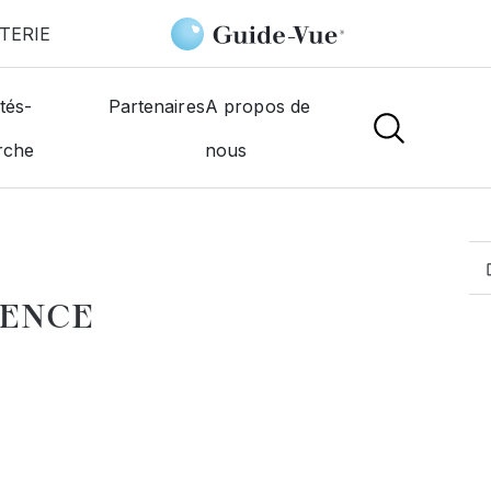
TERIE
Pelet Jacques
tés-
Partenaires
A propos de
rche
nous
MOGISTES
LENCE