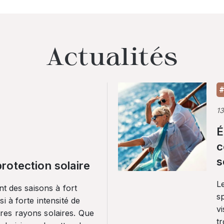
Actualités
#
1
É
c
s
rotection solaire
Le
nt des saisons à fort
sp
i à forte intensité de
vi
es rayons solaires. Que
tr