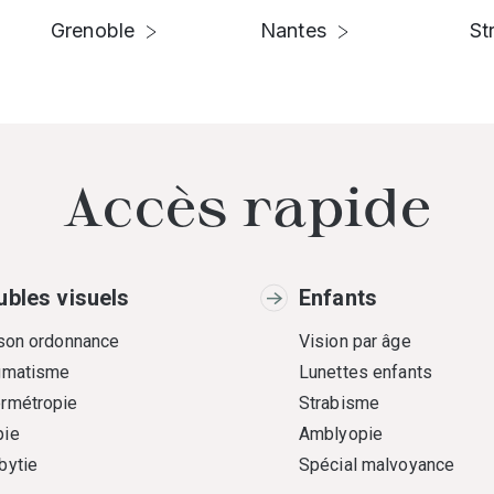
Grenoble
Nantes
St
Accès rapide
ubles visuels
Enfants
 son ordonnance
Vision par âge
gmatisme
Lunettes enfants
rmétropie
Strabisme
ie
Amblyopie
bytie
Spécial malvoyance