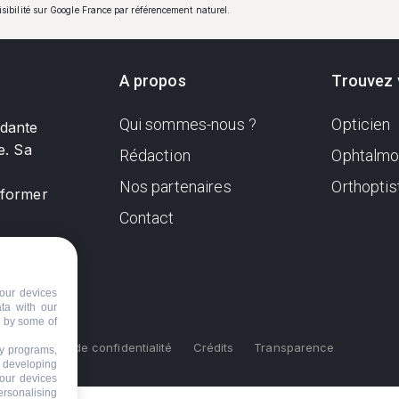
visibilité sur Google France par référencement naturel.
A propos
Trouvez 
Qui sommes-nous ?
Opticien
ndante
e. Sa
Rédaction
Ophtalmo
Nos partenaires
Orthoptis
nformer
Contact
our devices
ata with our
d by some of
s
Politique de confidentialité
Crédits
Transparence
ty programs,
s developing
your devices
ersonalising