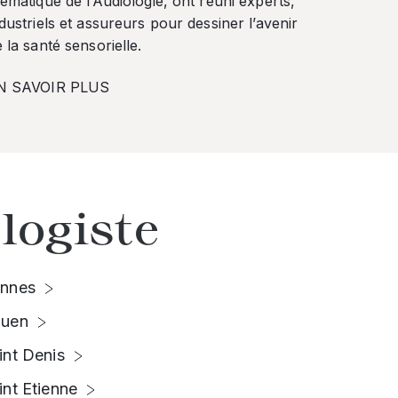
ématique de l’Audiologie, ont réuni experts,
dustriels et assureurs pour dessiner l’avenir
 la santé sensorielle.
N SAVOIR PLUS
logiste
nnes
uen
int Denis
int Etienne