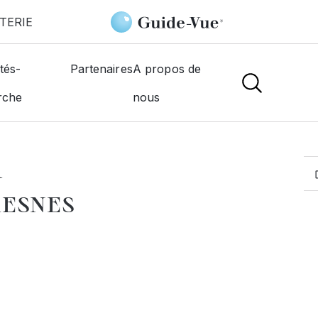
TERIE
s
Rentien Michel
tés-
Partenaires
A propos de
rche
nous
MOGISTES
l
RESNES