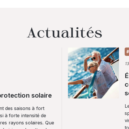
Actualités
#
1
É
c
s
rotection solaire
Le
nt des saisons à fort
sp
i à forte intensité de
vi
es rayons solaires. Que
tr