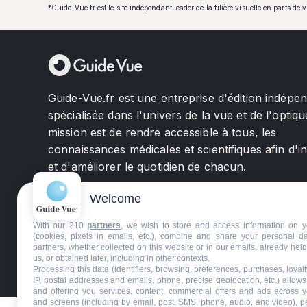
*Guide-Vue.fr est le site indépendant leader de la filière visuelle en parts de 
Guide-Vue.fr est une entreprise d'édition indépe
spécialisée dans l'univers de la vue et de l'optiqu
mission est de rendre accessible à tous, les
connaissances médicales et scientifiques afin d'i
et d'améliorer le quotidien de chacun.
Welcome
With our 210
partners
, we wish to store and access information on y
(cookies, pixels in emails, etc.), combine and share your personal d
partners, whether collected on this website or in our emails, already hel
us, or obtained later, including in other contexts.
©GuideVue2024
Charte d'utilisation
Mentions légale
Processing this data (identifiers, browsing, preferences, purchases, loyal
IP, postal addresses and emails, phone, precise geolocation, etc.) allow
and offering you services, content, commercial offers and ads across 
and screens (including by email, post, SMS, phone, audio, and video), p