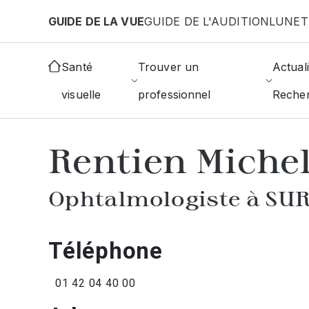
Aller au contenu principal
GUIDE DE LA VUE
GUIDE DE L'AUDITION
LUNET
Accueil
Annuaire des ophtalmologistes
Suresne
Santé
Trouver un
Actuali
visuelle
professionnel
Reche
AFFICHER L'ANNUAIRE DES OPHTAL
Rentien Miche
Ophtalmologiste à SU
Téléphone
01 42 04 40 00