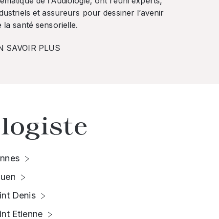
ématique de l’Audiologie, ont réuni experts,
dustriels et assureurs pour dessiner l’avenir
 la santé sensorielle.
N SAVOIR PLUS
logiste
nnes
uen
int Denis
int Etienne