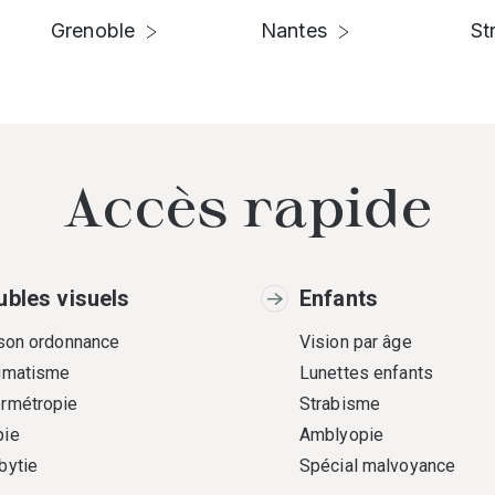
Grenoble
Nantes
St
Accès rapide
ubles visuels
Enfants
 son ordonnance
Vision par âge
gmatisme
Lunettes enfants
rmétropie
Strabisme
ie
Amblyopie
bytie
Spécial malvoyance