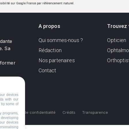
visibilité sur Google France par référencement naturel.
A propos
Trouvez 
Qui sommes-nous ?
Opticien
ndante
e. Sa
Rédaction
Ophtalmo
Nos partenaires
Orthoptis
nformer
Contact
our devices
ata with our
d by some of
s
Politique de confidentialité
Crédits
Transparence
ty programs,
s developing
your devices
ersonalising