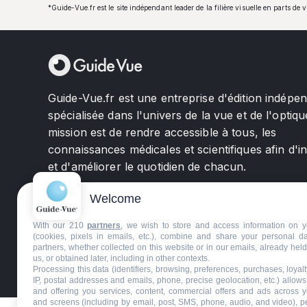
*Guide-Vue.fr est le site indépendant leader de la filière visuelle en parts de 
Guide-Vue.fr est une entreprise d'édition indépe
spécialisée dans l'univers de la vue et de l'optiqu
mission est de rendre accessible à tous, les
connaissances médicales et scientifiques afin d'i
et d'améliorer le quotidien de chacun.
Welcome
With our 210
partners
, we wish to store and access information on y
(cookies, pixels in emails, etc.), combine and share your personal d
partners, whether collected on this website or in our emails, already hel
us, or obtained later, including in other contexts.
©GuideVue2024
Charte d'utilisation
Mentions légale
Processing this data (identifiers, browsing, preferences, purchases, loyal
IP, postal addresses and emails, phone, precise geolocation, etc.) allow
and offering you services, content, commercial offers and ads across 
and screens (including by email, post, SMS, phone, audio, and video), p