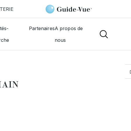
TERIE
Ciocan Irina
tés-
Partenaires
A propos de
rche
nous
MOGISTES
MAIN