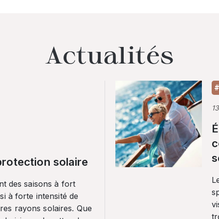
Actualités
#
1
É
c
s
rotection solaire
Le
nt des saisons à fort
sp
i à forte intensité de
vi
es rayons solaires. Que
tr