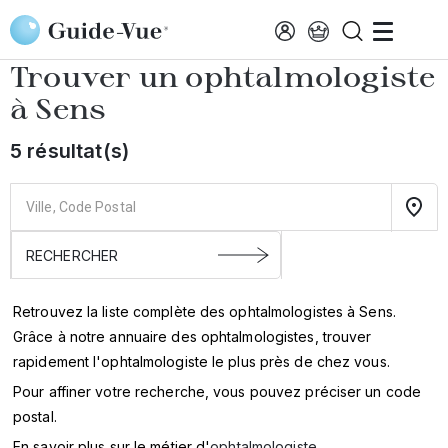
Aller au contenu principal
Accueil
Annuaire des ophtalmologistes
Sens
Trouver un ophtalmologiste
à
Sens
5 résultat(s)
Retrouvez la liste complète des ophtalmologistes à Sens.
Grâce à notre annuaire des ophtalmologistes, trouver
rapidement l'ophtalmologiste le plus près de chez vous.
Pour affiner votre recherche, vous pouvez préciser un code
postal.
En savoir plus sur le métier d'
ophtalmologiste