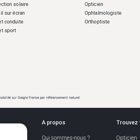
ction solaire
Opticien
il sur écran
Ophtalmologiste
et conduite
Orthoptiste
et sport
visibilité sur Google France par référencement naturel.
A propos
Trouvez 
Qui sommes-nous ?
Opticien
ndante