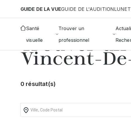
Aller au contenu principal
GUIDE DE LA VUE
GUIDE DE L'AUDITION
LUNET
Accueil
Annuaire des ophtalmologistes
Saint-Vi
Santé
Trouver un
Actuali
Trouver un
visuelle
professionnel
Reche
Vincent-De
0 résultat(s)