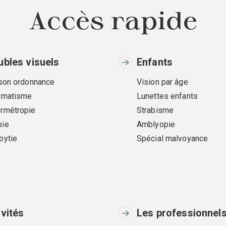
Accès rapide
ubles visuels
Enfants
 son ordonnance
Vision par âge
gmatisme
Lunettes enfants
rmétropie
Strabisme
ie
Amblyopie
bytie
Spécial malvoyance
ivités
Les professionnel