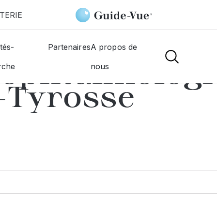
TERIE
ncent-De-Tyrosse
tés-
Partenaires
A propos de
 ophtalmologi
rche
nous
-Tyrosse