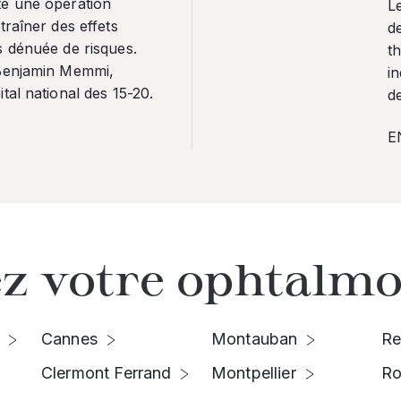
te une opération
L
traîner des effets
de
s dénuée de risques.
th
 Benjamin Memmi,
in
tal national des 15-20.
de
E
z votre ophtalmo
Cannes
Montauban
Re
Clermont Ferrand
Montpellier
Ro