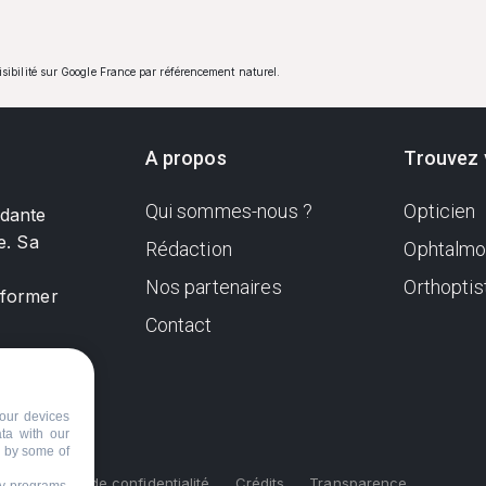
visibilité sur Google France par référencement naturel.
A propos
Trouvez 
Qui sommes-nous ?
Opticien
ndante
e. Sa
Rédaction
Ophtalmo
Nos partenaires
Orthoptis
nformer
Contact
our devices
ata with our
d by some of
s
Politique de confidentialité
Crédits
Transparence