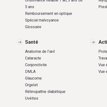
Ordonnance valable 1 an, 3 ans ou
Myop
5 ans
Pres
Remboursement en optique
Spécial malvoyance
Glossaire
Santé
Act
Anatomie de l’œil
Prote
Cataracte
Trava
Conjonctivite
Vue 
DMLA
Vue 
Glaucome
Orgelet
Rétinopathie diabétique
Uvéites