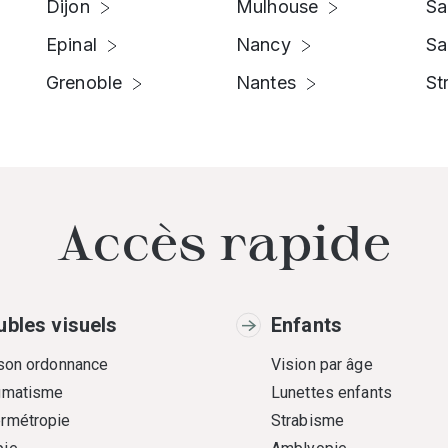
Dijon
Mulhouse
Sa
Epinal
Nancy
Sa
Grenoble
Nantes
St
Accès rapide
ubles visuels
Enfants
 son ordonnance
Vision par âge
gmatisme
Lunettes enfants
rmétropie
Strabisme