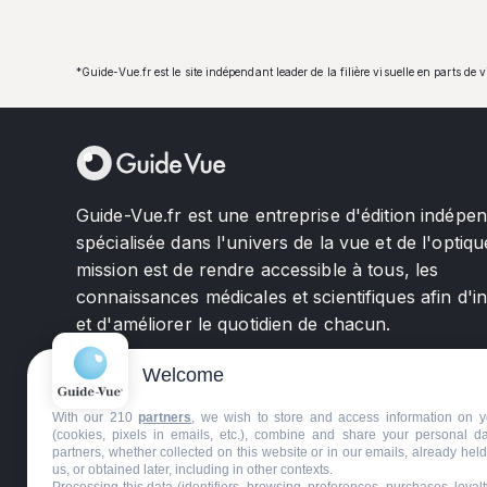
*Guide-Vue.fr est le site indépendant leader de la filière visuelle en parts de 
Guide-Vue.fr est une entreprise d'édition indépe
spécialisée dans l'univers de la vue et de l'optiqu
mission est de rendre accessible à tous, les
connaissances médicales et scientifiques afin d'i
et d'améliorer le quotidien de chacun.
Welcome
With our 210
partners
, we wish to store and access information on y
(cookies, pixels in emails, etc.), combine and share your personal d
partners, whether collected on this website or in our emails, already hel
us, or obtained later, including in other contexts.
©GuideVue2024
Charte d'utilisation
Mentions légale