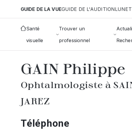
Aller au contenu principal
GUIDE DE LA VUE
GUIDE DE L'AUDITION
LUNET
Accueil
Annuaire des ophtalmologistes
Saint-Pr
Santé
Trouver un
Actuali
visuelle
professionnel
Reche
AFFICHER L'ANNUAIRE DES OPHTAL
GAIN Philippe
Ophtalmologiste à SA
JAREZ
Téléphone