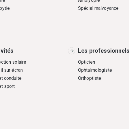
ie
Amblyopie
bytie
Spécial malvoyance
ivités
Les professionnel
ction solaire
Opticien
il sur écran
Ophtalmologiste
et conduite
Orthoptiste
et sport