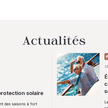
Actualités
#
1
É
c
s
rotection solaire
Le
nt des saisons à fort