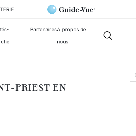
TERIE
iest-En-Jarez
GAIN Philippe
tés-
Partenaires
A propos de
rche
nous
MOGISTES
INT-PRIEST EN