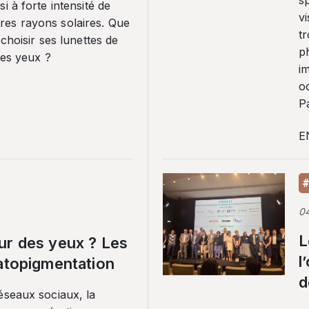
sp
i à forte intensité de
vi
es rayons solaires. Que
tr
 choisir ses lunettes de
p
ses yeux ?
i
o
Pa
E
#
0
L
ur des yeux ? Les
l
ratopigmentation
d
éseaux sociaux, la