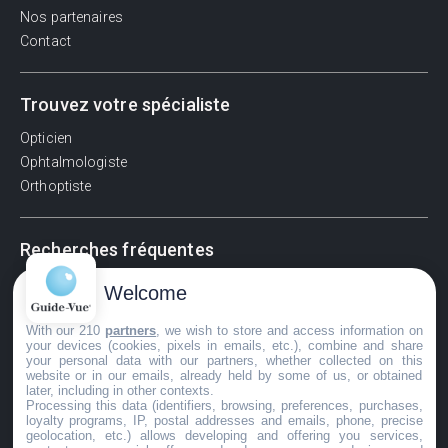
Nos partenaires
Contact
Trouvez votre spécialiste
Opticien
Ophtalmologiste
Orthoptiste
Recherches fréquentes
Pathologies adultes
Welcome
Signes d'une urgence ophtalmologique
With our 210
partners
, we wish to store and access information on
La vision
your devices (cookies, pixels in emails, etc.), combine and share
Acuité visuelle
your personal data with our partners, whether collected on this
website or in our emails, already held by some of us, or obtained
Myosis / mydriase
later, including in other contexts.
Œdème oculaire
Processing this data (identifiers, browsing, preferences, purchases,
loyalty programs, IP, postal addresses and emails, phone, precise
geolocation, etc.) allows developing and offering you services,