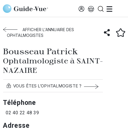
Aller au contenu principal
Accueil
Annuaire des ophtalmologistes
Saint-Nazaire
Bousseau Patrick
AFFICHER L'ANNUAIRE DES
OPHTALMOGISTES
Bousseau Patrick
Ophtalmologiste à SAINT-
NAZAIRE
VOUS ÊTES L’OPHTALMOGISTE ?
Téléphone
02 40 22 48 39
Adresse