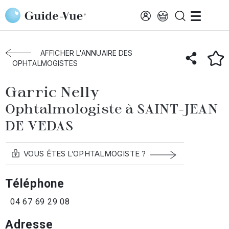
Aller au contenu principal
Accueil
Annuaire des ophtalmologistes
Saint-Jean-Vedas
Garric Nelly
AFFICHER L'ANNUAIRE DES
OPHTALMOGISTES
Garric Nelly
Ophtalmologiste à SAINT-JEAN
DE VEDAS
VOUS ÊTES L’OPHTALMOGISTE ?
Téléphone
04 67 69 29 08
Adresse