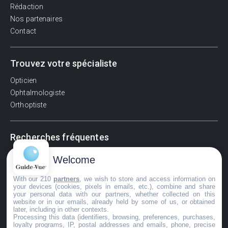
Rédaction
Nos partenaires
Contact
Trouvez votre spécialiste
Opticien
Ophtalmologiste
Orthoptiste
Recherches fréquentes
Pathologies adultes
Welcome
Signes d'une urgence ophtalmologique
La vision
With our 210
partners
, we wish to store and access information on
your devices (cookies, pixels in emails, etc.), combine and share
Acuité visuelle
your personal data with our partners, whether collected on this
website or in our emails, already held by some of us, or obtained
Myosis / mydriase
later, including in other contexts.
Œdème oculaire
Processing this data (identifiers, browsing, preferences, purchases,
loyalty programs, IP, postal addresses and emails, phone, precise