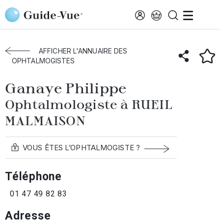
Aller au contenu principal
Accueil
Annuaire des ophtalmologistes
Rueil-Malmaison
Ganaye Philippe
AFFICHER L'ANNUAIRE DES
OPHTALMOGISTES
Ganaye Philippe
Ophtalmologiste à RUEIL
MALMAISON
VOUS ÊTES L’OPHTALMOGISTE ?
Téléphone
01 47 49 82 83
Adresse