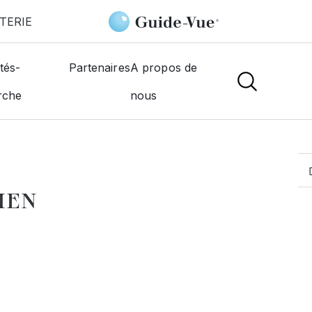
TERIE
Watt Laure
tés-
Partenaires
A propos de
rche
nous
MOGISTES
UEN