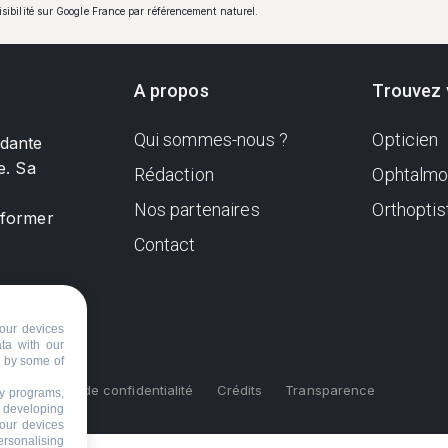
visibilité sur Google France par référencement naturel.
A propos
Trouvez 
Qui sommes-nous ?
Opticien
ndante
e. Sa
Rédaction
Ophtalmo
Nos partenaires
Orthoptis
nformer
Contact
our devices
ata with our
d by some of
s
Politique de confidentialité
Crédits
Transparence
ty programs,
s developing
your devices
ersonalising