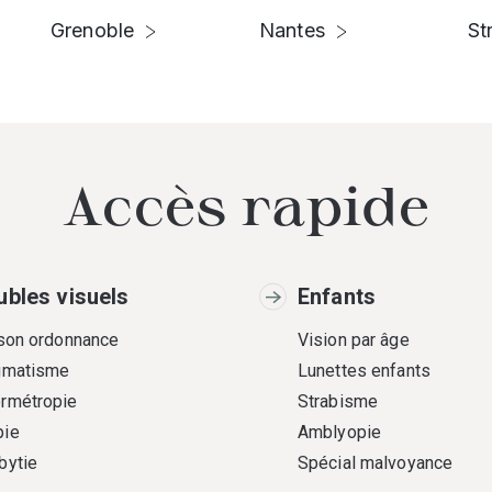
Grenoble
Nantes
St
Accès rapide
ubles visuels
Enfants
 son ordonnance
Vision par âge
gmatisme
Lunettes enfants
rmétropie
Strabisme
ie
Amblyopie
bytie
Spécial malvoyance