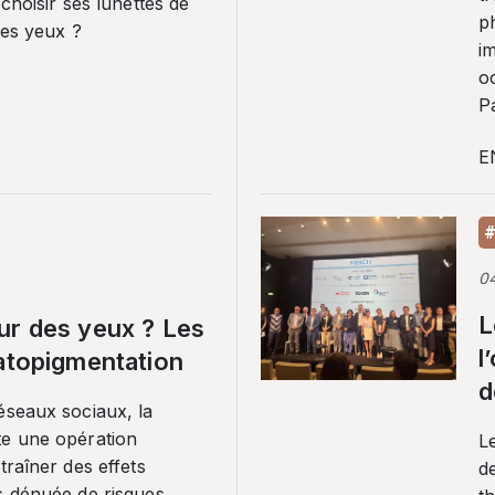
 choisir ses lunettes de
p
ses yeux ?
i
o
Pa
E
#
0
L
ur des yeux ? Les
l
ratopigmentation
d
éseaux sociaux, la
te une opération
L
traîner des effets
de
s dénuée de risques.