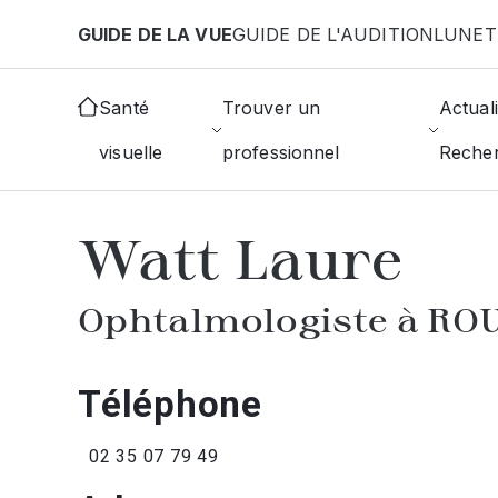
Aller au contenu principal
GUIDE DE LA VUE
GUIDE DE L'AUDITION
LUNET
Accueil
Annuaire des ophtalmologistes
Rouen
Santé
Trouver un
Actuali
visuelle
professionnel
Reche
AFFICHER L'ANNUAIRE DES OPHTAL
Watt Laure
Ophtalmologiste à RO
Téléphone
02 35 07 79 49