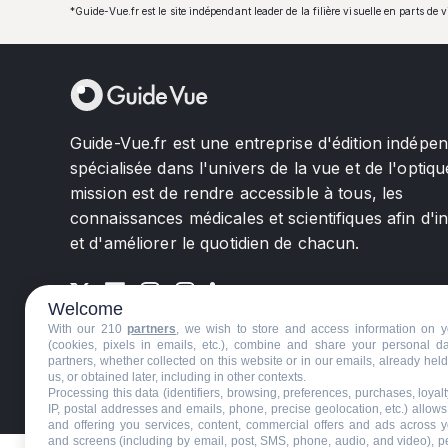
*Guide-Vue.fr est le site indépendant leader de la filière visuelle en parts de 
Guide-Vue.fr est une entreprise d'édition indépe
spécialisée dans l'univers de la vue et de l'optiqu
mission est de rendre accessible à tous, les
connaissances médicales et scientifiques afin d'i
et d'améliorer le quotidien de chacun.
Welcome
With our 210
partners
, we wish to store and access information on y
(cookies, pixels in emails, etc.), combine and share your personal d
partners, whether collected on this website or in our emails, already hel
us, or obtained later, including in other contexts.
©GuideVue2024
Charte d'utilisation
Mentions légale
Processing this data (identifiers, browsing, preferences, purchases, loyal
IP, postal addresses and emails, phone, precise geolocation, etc.) allow
and offering you services, content, commercial offers and ads across 
and screens (including by email, post, SMS, phone, audio, and video), p