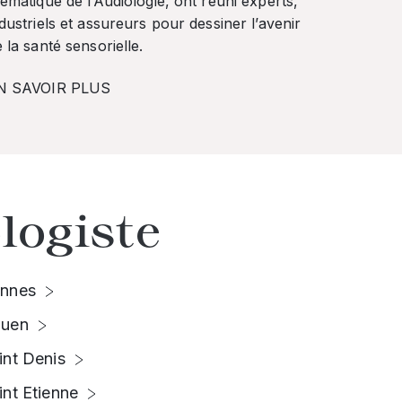
ématique de l’Audiologie, ont réuni experts,
dustriels et assureurs pour dessiner l’avenir
 la santé sensorielle.
N SAVOIR PLUS
logiste
nnes
uen
int Denis
int Etienne