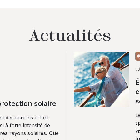
Actualités
#
1
É
c
s
rotection solaire
Le
nt des saisons à fort
sp
i à forte intensité de
vi
es rayons solaires. Que
tr