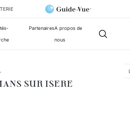
TERIE
Sur-Isere
Taki Mustapha
tés-
Partenaires
A propos de
rche
nous
MOGISTES
a
MANS SUR ISERE