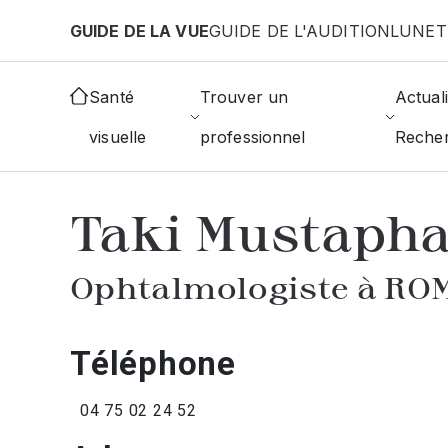
Aller au contenu principal
GUIDE DE LA VUE
GUIDE DE L'AUDITION
LUNET
Accueil
Annuaire des ophtalmologistes
Romans-
Santé
Trouver un
Actuali
visuelle
professionnel
Reche
AFFICHER L'ANNUAIRE DES OPHTAL
Taki Mustaph
Ophtalmologiste à RO
Téléphone
04 75 02 24 52