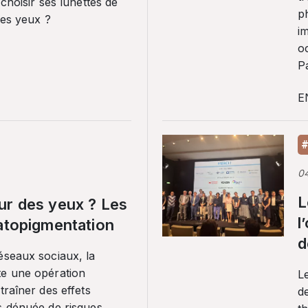
 choisir ses lunettes de
p
ses yeux ?
i
o
Pa
E
#
0
L
ur des yeux ? Les
l
ratopigmentation
d
éseaux sociaux, la
te une opération
L
traîner des effets
de
s dénuée de risques.