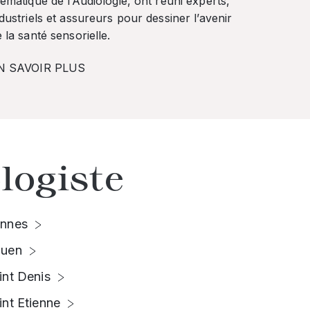
ématique de l’Audiologie, ont réuni experts,
dustriels et assureurs pour dessiner l’avenir
 la santé sensorielle.
N SAVOIR PLUS
logiste
nnes
uen
int Denis
int Etienne