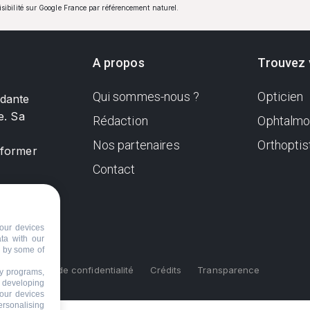
visibilité sur Google France par référencement naturel.
A propos
Trouvez 
Qui sommes-nous ?
Opticien
ndante
e. Sa
Rédaction
Ophtalmo
Nos partenaires
Orthoptis
nformer
Contact
our devices
ata with our
d by some of
s
Politique de confidentialité
Crédits
Transparence
ty programs,
s developing
your devices
ersonalising