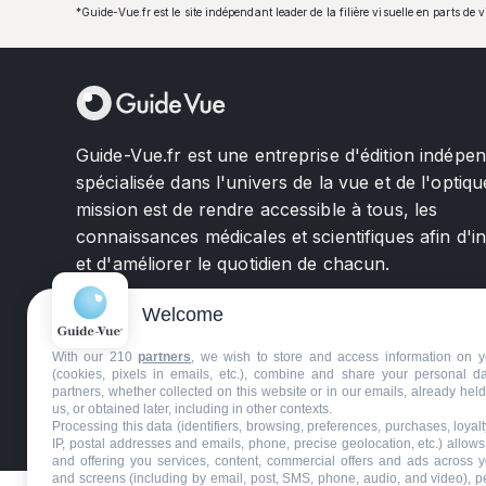
*Guide-Vue.fr est le site indépendant leader de la filière visuelle en parts de 
Guide-Vue.fr est une entreprise d'édition indépe
spécialisée dans l'univers de la vue et de l'optiqu
mission est de rendre accessible à tous, les
connaissances médicales et scientifiques afin d'i
et d'améliorer le quotidien de chacun.
Welcome
With our 210
partners
, we wish to store and access information on y
(cookies, pixels in emails, etc.), combine and share your personal d
partners, whether collected on this website or in our emails, already hel
us, or obtained later, including in other contexts.
©GuideVue2024
Charte d'utilisation
Mentions légale
Processing this data (identifiers, browsing, preferences, purchases, loyal
IP, postal addresses and emails, phone, precise geolocation, etc.) allow
and offering you services, content, commercial offers and ads across 
and screens (including by email, post, SMS, phone, audio, and video), p