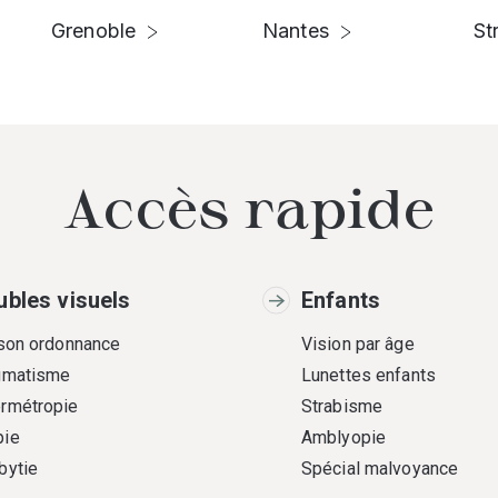
Grenoble
Nantes
St
Accès rapide
ubles visuels
Enfants
 son ordonnance
Vision par âge
gmatisme
Lunettes enfants
rmétropie
Strabisme
ie
Amblyopie
bytie
Spécial malvoyance