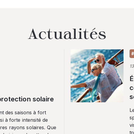
Actualités
#
1
É
c
s
rotection solaire
Le
nt des saisons à fort
sp
i à forte intensité de
vi
es rayons solaires. Que
tr