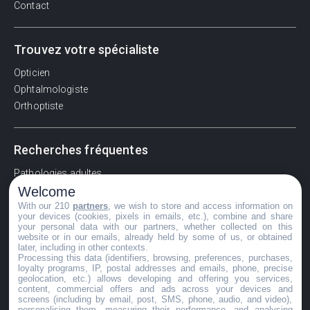
Contact
Trouvez votre spécialiste
Opticien
Ophtalmologiste
Orthoptiste
Recherches fréquentes
Pathologies adultes
Welcome
Signes d'une urgence ophtalmologique
With our 210
partners
, we wish to store and access information on
La vision
your devices (cookies, pixels in emails, etc.), combine and share
Acuité visuelle
your personal data with our partners, whether collected on this
website or in our emails, already held by some of us, or obtained
Myosis / mydriase
later, including in other contexts.
Œdème oculaire
Processing this data (identifiers, browsing, preferences, purchases,
loyalty programs, IP, postal addresses and emails, phone, precise
geolocation, etc.) allows developing and offering you services,
content, commercial offers and ads across your devices and
screens (including by email, post, SMS, phone, audio, and video),
©GuideVue2024
personalising them, measuring their performance, and analysing