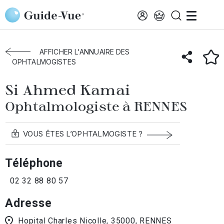
Aller au contenu principal
Accueil
Annuaire des ophtalmologistes
Rennes
Si Ahmed Kamai
AFFICHER L'ANNUAIRE DES
OPHTALMOGISTES
Si Ahmed Kamai
Ophtalmologiste à RENNES
VOUS ÊTES L’OPHTALMOGISTE ?
Téléphone
02 32 88 80 57
Adresse
Hopital Charles Nicolle, 35000, RENNES