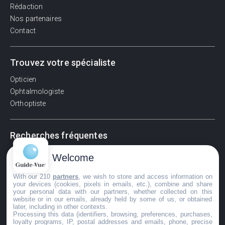
Rédaction
Nos partenaires
Contact
Trouvez votre spécialiste
Opticien
Ophtalmologiste
Orthoptiste
Recherches fréquentes
Pathologies adultes
Welcome
Signes d'une urgence ophtalmologique
La vision
With our 210
partners
, we wish to store and access information on
your devices (cookies, pixels in emails, etc.), combine and share
Acuité visuelle
your personal data with our partners, whether collected on this
website or in our emails, already held by some of us, or obtained
Myosis / mydriase
later, including in other contexts.
Œdème oculaire
Processing this data (identifiers, browsing, preferences, purchases,
loyalty programs, IP, postal addresses and emails, phone, precise