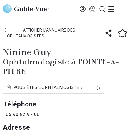
Aller au contenu principal
Accueil
Annuaire des ophtalmologistes
Pointe-Pitre
Ninine Guy
AFFICHER L'ANNUAIRE DES
OPHTALMOGISTES
Ninine Guy
Ophtalmologiste à POINTE-A-
PITRE
VOUS ÊTES L’OPHTALMOGISTE ?
Téléphone
05 90 82 97 06
Adresse