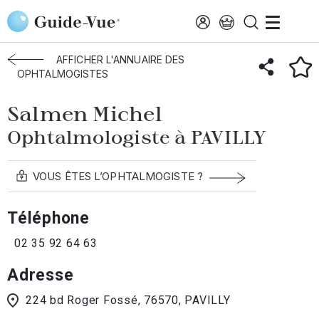
Aller au contenu principal
Accueil
Annuaire des ophtalmologistes
Pavilly
Salmen Michel
AFFICHER L'ANNUAIRE DES
OPHTALMOGISTES
Salmen Michel
Ophtalmologiste à PAVILLY
VOUS ÊTES L’OPHTALMOGISTE ?
Téléphone
02 35 92 64 63
Adresse
224 bd Roger Fossé, 76570, PAVILLY