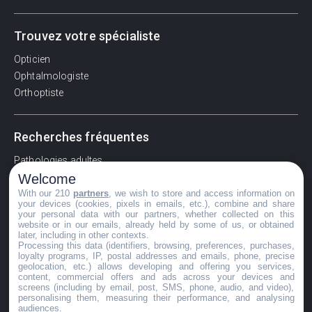
Trouvez votre spécialiste
Opticien
Ophtalmologiste
Orthoptiste
Recherches fréquentes
Pathologies adultes
Welcome
Signes d'une urgence ophtalmologique
With our 210
partners
, we wish to store and access information on
La vision
your devices (cookies, pixels in emails, etc.), combine and share
Acuité visuelle
your personal data with our partners, whether collected on this
website or in our emails, already held by some of us, or obtained
Myosis / mydriase
later, including in other contexts.
Œdème oculaire
Processing this data (identifiers, browsing, preferences, purchases,
loyalty programs, IP, postal addresses and emails, phone, precise
geolocation, etc.) allows developing and offering you services,
content, commercial offers and ads across your devices and
screens (including by email, post, SMS, phone, audio, and video),
©GuideVue2024
personalising them, measuring their performance, and analysing
audiences.
Charte d'utilisation