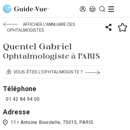
Aller au contenu principal
Accueil
Annuaire des ophtalmologistes
Paris
Quentel Gabriel
AFFICHER L'ANNUAIRE DES
OPHTALMOGISTES
Quentel Gabriel
Ophtalmologiste à PARIS
VOUS ÊTES L’OPHTALMOGISTE ?
Téléphone
01 42 84 94 00
Adresse
11 r Antoine Bourdelle, 75015, PARIS