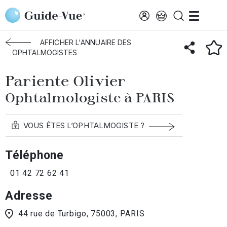
Aller au contenu principal
Accueil
Annuaire des ophtalmologistes
Paris
Pariente Olivier
AFFICHER L'ANNUAIRE DES
OPHTALMOGISTES
Pariente Olivier
Ophtalmologiste à PARIS
VOUS ÊTES L’OPHTALMOGISTE ?
Téléphone
01 42 72 62 41
Adresse
44 rue de Turbigo, 75003, PARIS