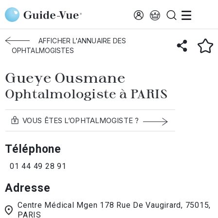
Aller au contenu principal
Accueil
Annuaire des ophtalmologistes
Paris
Gueye Ousmane
AFFICHER L'ANNUAIRE DES
OPHTALMOGISTES
Gueye Ousmane
Ophtalmologiste à PARIS
VOUS ÊTES L’OPHTALMOGISTE ?
Téléphone
01 44 49 28 91
Adresse
Centre Médical Mgen 178 Rue De Vaugirard, 75015,
PARIS