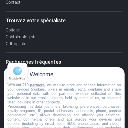
Contact
Trouvez votre spécialiste
Opticien
Ophtalmologiste
Orthoptiste
Recherches fréquentes
Pathologies adultes
Welcome
Signes d'une urgence ophtalmologique
With our 210
partners
, we wish to store and access information on
La vision
your devices (cookies, pixels in emails, etc.), combine and share
Acuité visuelle
your personal data with our partners, whether collected on this
website or in our emails, already held by some of us, or obtained
Myosis / mydriase
later, including in other contexts.
Œdème oculaire
Processing this data (identifiers, browsing, preferences, purchases,
loyalty programs, IP, postal addresses and emails, phone, precise
geolocation, etc.) allows developing and offering you services,
content, commercial offers and ads across your devices and
screens (including by email, post, SMS, phone, audio, and video),
©GuideVue2024
personalising them, measuring their performance, and analysing