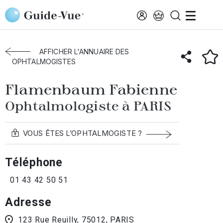
Aller au contenu principal
Accueil
Annuaire des ophtalmologistes
Paris
Flamenbaum Fabienne
AFFICHER L'ANNUAIRE DES
OPHTALMOGISTES
Flamenbaum Fabienne
Ophtalmologiste à PARIS
VOUS ÊTES L’OPHTALMOGISTE ?
Téléphone
01 43 42 50 51
Adresse
123 Rue Reuilly, 75012, PARIS