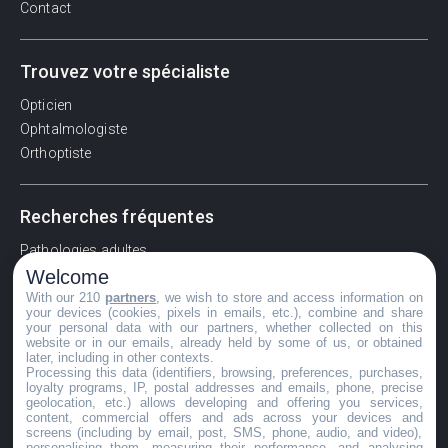
Contact
Trouvez votre spécialiste
Opticien
Ophtalmologiste
Orthoptiste
Recherches fréquentes
Pathologies adultes
Welcome
Signes d'une urgence ophtalmologique
With our 210
partners
, we wish to store and access information on
La vision
your devices (cookies, pixels in emails, etc.), combine and share
Acuité visuelle
your personal data with our partners, whether collected on this
website or in our emails, already held by some of us, or obtained
Myosis / mydriase
later, including in other contexts.
Œdème oculaire
Processing this data (identifiers, browsing, preferences, purchases,
loyalty programs, IP, postal addresses and emails, phone, precise
geolocation, etc.) allows developing and offering you services,
content, commercial offers and ads across your devices and
screens (including by email, post, SMS, phone, audio, and video),
©GuideVue2024
personalising them, measuring their performance, and analysing