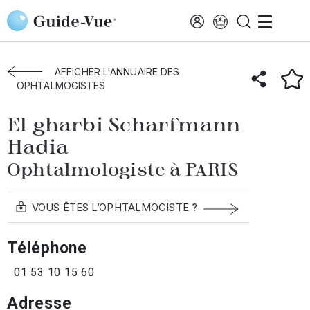
Aller au contenu principal
Accueil
Annuaire des ophtalmologistes
Paris
El Gharbi Scharfmann Hadia
AFFICHER L'ANNUAIRE DES
OPHTALMOGISTES
El gharbi Scharfmann
Hadia
Ophtalmologiste à PARIS
VOUS ÊTES L’OPHTALMOGISTE ?
Téléphone
01 53 10 15 60
Adresse