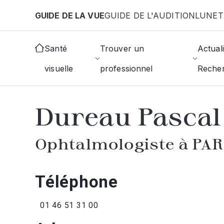
Aller au contenu principal
GUIDE DE LA VUE
GUIDE DE L'AUDITION
LUNET
Accueil
Annuaire des ophtalmologistes
Paris
Santé
Trouver un
Actuali
visuelle
professionnel
Reche
AFFICHER L'ANNUAIRE DES OPHTAL
Dureau Pascal
Ophtalmologiste à PAR
Téléphone
01 46 51 31 00