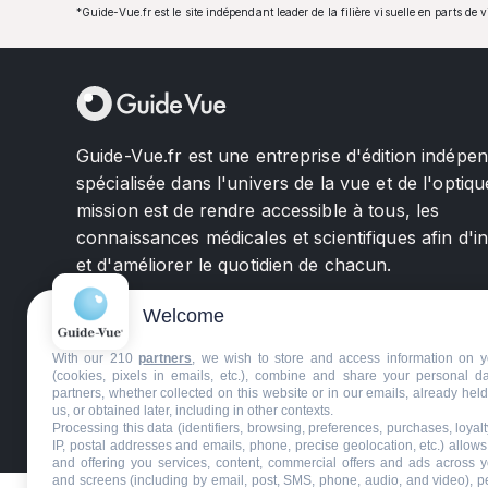
*Guide-Vue.fr est le site indépendant leader de la filière visuelle en parts de 
Guide-Vue.fr est une entreprise d'édition indépe
spécialisée dans l'univers de la vue et de l'optiqu
mission est de rendre accessible à tous, les
connaissances médicales et scientifiques afin d'i
et d'améliorer le quotidien de chacun.
Welcome
With our 210
partners
, we wish to store and access information on y
(cookies, pixels in emails, etc.), combine and share your personal d
partners, whether collected on this website or in our emails, already hel
us, or obtained later, including in other contexts.
©GuideVue2024
Charte d'utilisation
Mentions légale
Processing this data (identifiers, browsing, preferences, purchases, loyal
IP, postal addresses and emails, phone, precise geolocation, etc.) allow
and offering you services, content, commercial offers and ads across 
and screens (including by email, post, SMS, phone, audio, and video), p