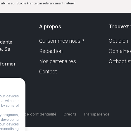
visibilité sur Google France par référencement naturel.
A propos
Trouvez 
Qui sommes-nous ?
Opticien
ndante
e. Sa
Rédaction
Ophtalmo
Nos partenaires
Orthoptis
nformer
Contact
our devices
ata with our
d by some of
s
Politique de confidentialité
Crédits
Transparence
ty programs,
s developing
your devices
ersonalising