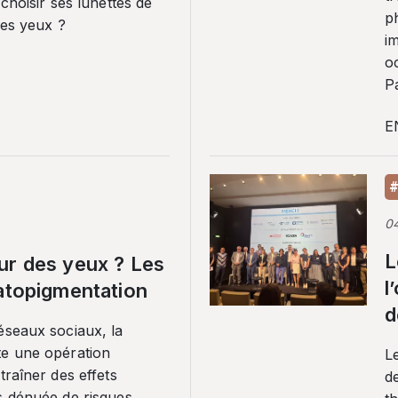
 choisir ses lunettes de
p
ses yeux ?
i
o
Pa
E
#
0
L
ur des yeux ? Les
l
ratopigmentation
d
éseaux sociaux, la
te une opération
L
traîner des effets
de
s dénuée de risques.