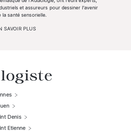
ématique de l’Audiologie, ont réuni experts,
dustriels et assureurs pour dessiner l’avenir
 la santé sensorielle.
N SAVOIR PLUS
logiste
nnes
uen
int Denis
int Etienne