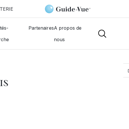
TERIE
Dureau Pascal
tés-
Partenaires
A propos de
rche
nous
MOGISTES
IS