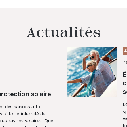
Actualités
#
1
É
c
s
rotection solaire
Le
nt des saisons à fort
sp
i à forte intensité de
vi
es rayons solaires. Que
tr