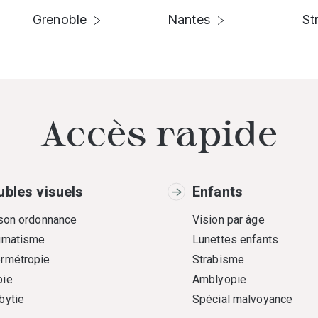
Grenoble
Nantes
St
Accès rapide
ubles visuels
Enfants
 son ordonnance
Vision par âge
gmatisme
Lunettes enfants
rmétropie
Strabisme
ie
Amblyopie
bytie
Spécial malvoyance