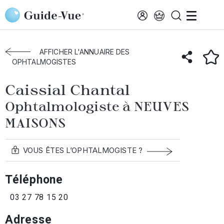
Aller au contenu principal
Accueil
Annuaire des ophtalmologistes
Neuves-Maisons
Caissial Chantal
AFFICHER L'ANNUAIRE DES
OPHTALMOGISTES
Caissial Chantal
Ophtalmologiste à NEUVES
MAISONS
VOUS ÊTES L’OPHTALMOGISTE ?
Téléphone
03 27 78 15 20
Adresse