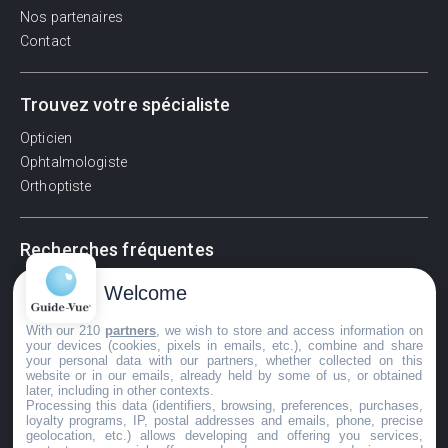
Nos partenaires
Contact
Trouvez votre spécialiste
Opticien
Ophtalmologiste
Orthoptiste
Recherches fréquentes
Pathologies adultes
Welcome
Signes d'une urgence ophtalmologique
With our 210
partners
, we wish to store and access information on
La vision
your devices (cookies, pixels in emails, etc.), combine and share
Acuité visuelle
your personal data with our partners, whether collected on this
website or in our emails, already held by some of us, or obtained
Myosis / mydriase
later, including in other contexts.
Œdème oculaire
Processing this data (identifiers, browsing, preferences, purchases,
loyalty programs, IP, postal addresses and emails, phone, precise
geolocation, etc.) allows developing and offering you services,