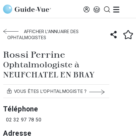
Aller au contenu principal
Accueil
Annuaire des ophtalmologistes
Neufchatel-En-Bray
Rossi Perrine
AFFICHER L'ANNUAIRE DES
OPHTALMOGISTES
Rossi Perrine
Ophtalmologiste à
NEUFCHATEL EN BRAY
VOUS ÊTES L’OPHTALMOGISTE ?
Téléphone
02 32 97 78 50
Adresse