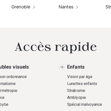
Grenoble
Nantes
St
Accès rapide
ubles visuels
Enfants
 son ordonnance
Vision par âge
gmatisme
Lunettes enfants
rmétropie
Strabisme
ie
Amblyopie
bytie
Spécial malvoyance