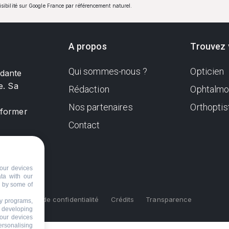
visibilité sur Google France par référencement naturel.
A propos
Trouvez 
Qui sommes-nous ?
Opticien
ndante
e. Sa
Rédaction
Ophtalmo
Nos partenaires
Orthoptis
nformer
Contact
our devices
ata with our
d by some of
s
Politique de confidentialité
Crédits
Transparence
ty programs,
s developing
your devices
ersonalising