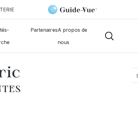
TERIE
Thomas Frédéric
tés-
Partenaires
A propos de
rche
nous
MOGISTES
ric
NTES