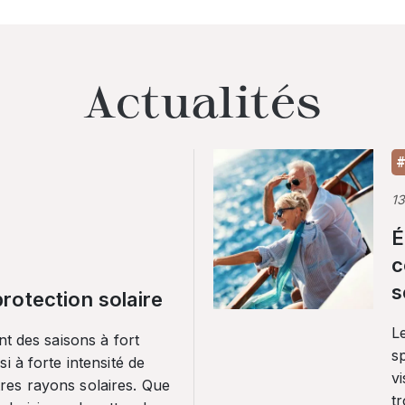
Actualités
#
1
É
c
s
rotection solaire
Le
nt des saisons à fort
sp
i à forte intensité de
vi
es rayons solaires. Que
tr