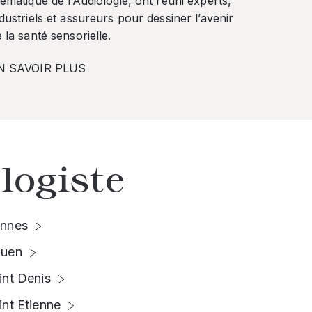
ématique de l’Audiologie, ont réuni experts,
dustriels et assureurs pour dessiner l’avenir
 la santé sensorielle.
N SAVOIR PLUS
logiste
nnes
uen
int Denis
int Etienne