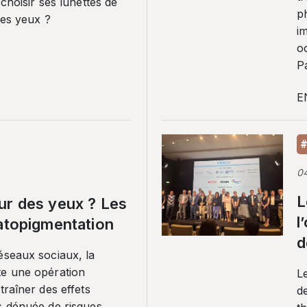
 choisir ses lunettes de
p
ses yeux ?
i
o
Pa
E
#
0
L
ur des yeux ? Les
l
ratopigmentation
d
éseaux sociaux, la
te une opération
L
traîner des effets
de
s dénuée de risques.