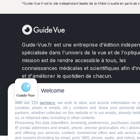
*Guide-Vue.fr est le site indépendant leader de la filière visuelle en parts de 
Guide-Vue.fr est une entreprise d'édition indépe
spécialisée dans l'univers de la vue et de l'optiqu
mission est de rendre accessible à tous, les
connaissances médicales et scientifiques afin d'i
et d'améliorer le quotidien de chacun.
Welcome
With our 210
partners
, we wish to store and access information on y
(cookies, pixels in emails, etc.), combine and share your personal d
partners, whether collected on this website or in our emails, already hel
us, or obtained later, including in other contexts.
©GuideVue2024
Charte d'utilisation
Mentions légale
Processing this data (identifiers, browsing, preferences, purchases, loyal
IP, postal addresses and emails, phone, precise geolocation, etc.) allow
and offering you services, content, commercial offers and ads across 
and screens (including by email, post, SMS, phone, audio, and video), p