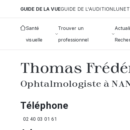
Aller au contenu principal
GUIDE DE LA VUE
GUIDE DE L'AUDITION
LUNET
Accueil
Annuaire des ophtalmologistes
Nantes
Santé
Trouver un
Actuali
visuelle
professionnel
Reche
AFFICHER L'ANNUAIRE DES OPHTAL
Thomas Frédé
Ophtalmologiste à NA
Téléphone
02 40 03 01 61