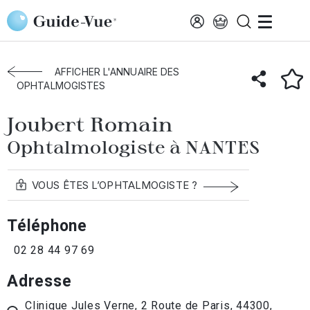
Aller au contenu principal
Accueil
Annuaire des ophtalmologistes
Nantes
Joubert Romain
AFFICHER L'ANNUAIRE DES
OPHTALMOGISTES
Joubert Romain
Ophtalmologiste à NANTES
VOUS ÊTES L’OPHTALMOGISTE ?
Téléphone
02 28 44 97 69
Adresse
Clinique Jules Verne, 2 Route de Paris, 44300,