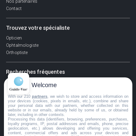
Nos partenaires
Contact
Trouvez votre spécialiste
Opticien
Ophtalmologiste
Orthoptiste
Recherches fréquentes
Pathologies adultes
Welcome
Signes d'une urgence ophtalmologique
With our 210
partners
, we wish to store and access information on
La vision
your devices (cookies, pixels in emails, etc.), combine and share
Acuité visuelle
your personal data with our partners, whether collected on this
website or in our emails, already held by some of us, or obtained
Myosis / mydriase
later, including in other contexts.
Œdème oculaire
Processing this data (identifiers, browsing, preferences, purchases,
loyalty programs, IP, postal addresses and emails, phone, precise
geolocation, etc.) allows developing and offering you services,
content, commercial offers and ads across your devices and