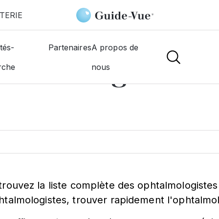
TERIE
tés-
Partenaires
A propos de
htalmologiste à
N
rche
nous
trouvez la liste complète des ophtalmologistes
htalmologistes, trouver rapidement l'ophtalmol