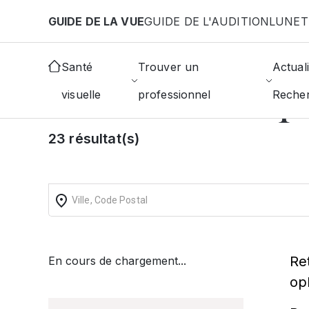
Aller au contenu principal
GUIDE DE LA VUE
GUIDE DE L'AUDITION
LUNET
Accueil
Annuaire des ophtalmologistes
Nancy
Santé
Trouver un
Actuali
Trouver un op
visuelle
professionnel
Reche
23 résultat(s)
Re
En cours de chargement...
op