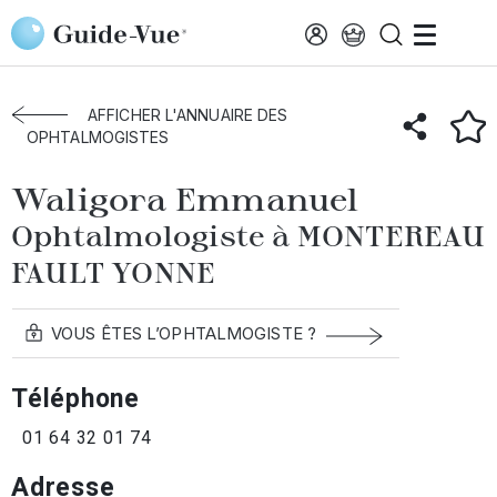
Aller au contenu principal
Accueil
Annuaire des ophtalmologistes
Montereau-Fault-Yonne
Waligora Emmanuel
AFFICHER L'ANNUAIRE DES
OPHTALMOGISTES
Waligora Emmanuel
Ophtalmologiste à MONTEREAU
FAULT YONNE
VOUS ÊTES L’OPHTALMOGISTE ?
Téléphone
01 64 32 01 74
Adresse