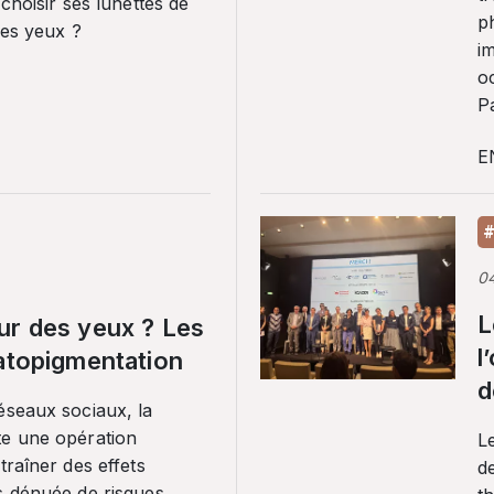
 choisir ses lunettes de
p
ses yeux ?
i
o
Pa
E
#
0
L
ur des yeux ? Les
l
ratopigmentation
d
éseaux sociaux, la
te une opération
L
traîner des effets
de
s dénuée de risques.