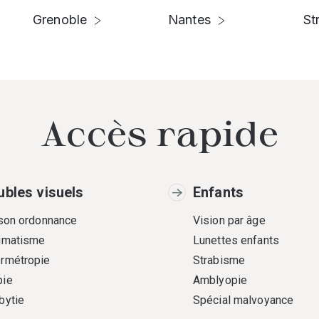
Grenoble
Nantes
St
Accès rapide
ubles visuels
Enfants
 son ordonnance
Vision par âge
gmatisme
Lunettes enfants
rmétropie
Strabisme
ie
Amblyopie
bytie
Spécial malvoyance