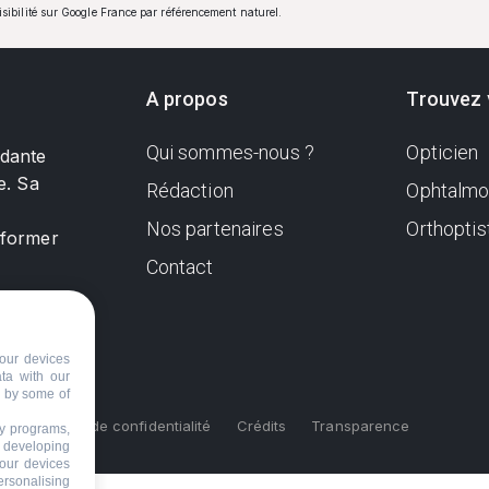
visibilité sur Google France par référencement naturel.
A propos
Trouvez 
Qui sommes-nous ?
Opticien
ndante
e. Sa
Rédaction
Ophtalmo
Nos partenaires
Orthoptis
nformer
Contact
our devices
ata with our
d by some of
s
Politique de confidentialité
Crédits
Transparence
ty programs,
s developing
your devices
ersonalising