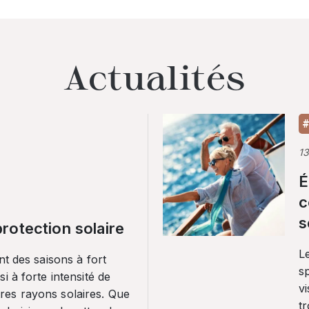
Actualités
#
1
É
c
s
rotection solaire
Le
nt des saisons à fort
sp
i à forte intensité de
vi
es rayons solaires. Que
tr