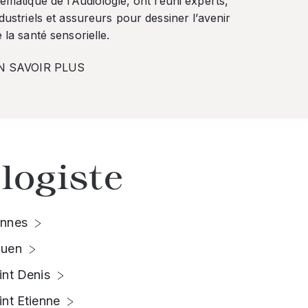
ématique de l’Audiologie, ont réuni experts,
dustriels et assureurs pour dessiner l’avenir
 la santé sensorielle.
N SAVOIR PLUS
logiste
nnes
uen
int Denis
int Etienne