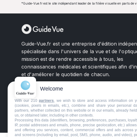
*Guide-Vue.fr est le site indépendant leader de la filière visuelle en parts de 
Guide-Vue.fr est une entreprise d'édition indépe
spécialisée dans l'univers de la vue et de l'optiqu
mission est de rendre accessible à tous, les
connaissances médicales et scientifiques afin d'i
et d'améliorer le quotidien de chacun.
Welcome
With our 210
partners
, we wish to store and access information on y
(cookies, pixels in emails, etc.), combine and share your personal d
partners, whether collected on this website or in our emails, already hel
us, or obtained later, including in other contexts.
©GuideVue2024
Charte d'utilisation
Mentions légale
Processing this data (identifiers, browsing, preferences, purchases, loyal
IP, postal addresses and emails, phone, precise geolocation, etc.) allow
and offering you services, content, commercial offers and ads across 
and screens (including by email, post, SMS, phone, audio, and video), p