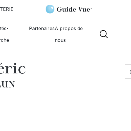
TERIE
Decobert Frédéric
tés-
Partenaires
A propos de
rche
nous
MOGISTES
éric
LUN