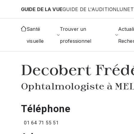
Aller au contenu principal
GUIDE DE LA VUE
GUIDE DE L'AUDITION
LUNET
Accueil
Annuaire des ophtalmologistes
Melun
Santé
Trouver un
Actuali
visuelle
professionnel
Reche
AFFICHER L'ANNUAIRE DES OPHTAL
Decobert Fréd
Ophtalmologiste à ME
Téléphone
01 64 71 55 51