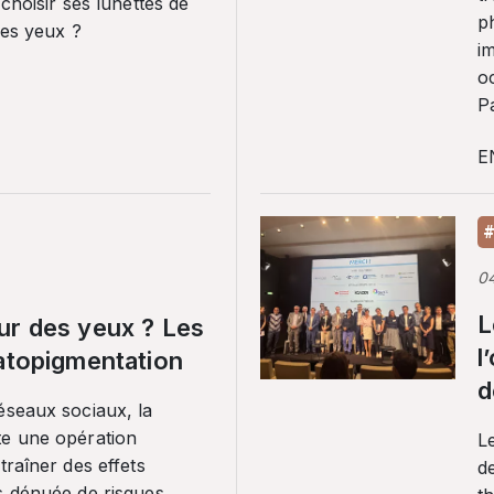
 choisir ses lunettes de
p
ses yeux ?
i
o
Pa
E
#
0
L
ur des yeux ? Les
l
ratopigmentation
d
éseaux sociaux, la
te une opération
L
traîner des effets
de
s dénuée de risques.