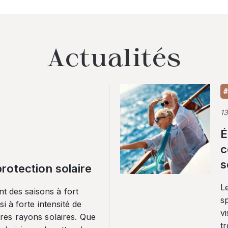
Actualités
#
1
É
c
s
rotection solaire
Le
nt des saisons à fort
sp
i à forte intensité de
vi
es rayons solaires. Que
tr