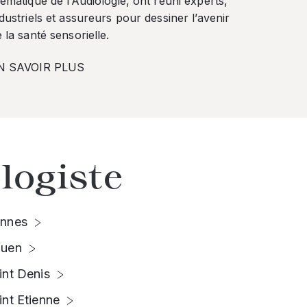
ématique de l’Audiologie, ont réuni experts,
dustriels et assureurs pour dessiner l’avenir
 la santé sensorielle.
N SAVOIR PLUS
logiste
nnes
uen
int Denis
int Etienne