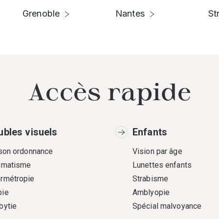
Grenoble
Nantes
St
Accès rapide
ubles visuels
Enfants
 son ordonnance
Vision par âge
gmatisme
Lunettes enfants
rmétropie
Strabisme
ie
Amblyopie
bytie
Spécial malvoyance