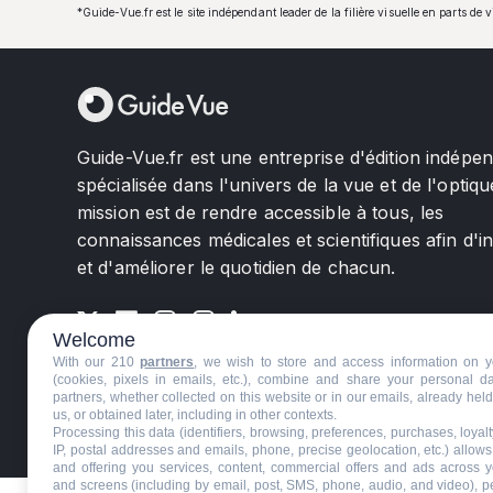
*Guide-Vue.fr est le site indépendant leader de la filière visuelle en parts de 
Guide-Vue.fr est une entreprise d'édition indépe
spécialisée dans l'univers de la vue et de l'optiqu
mission est de rendre accessible à tous, les
connaissances médicales et scientifiques afin d'i
et d'améliorer le quotidien de chacun.
Welcome
With our 210
partners
, we wish to store and access information on y
(cookies, pixels in emails, etc.), combine and share your personal d
partners, whether collected on this website or in our emails, already hel
us, or obtained later, including in other contexts.
©GuideVue2024
Charte d'utilisation
Mentions légale
Processing this data (identifiers, browsing, preferences, purchases, loyal
IP, postal addresses and emails, phone, precise geolocation, etc.) allow
and offering you services, content, commercial offers and ads across 
and screens (including by email, post, SMS, phone, audio, and video), p