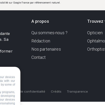
visibilité sur Google France par référencement naturel.
A propos
Trouvez 
Qui sommes-nous ?
Opticien
ndante
e. Sa
Rédaction
Ophtalmo
Nos partenaires
Orthoptis
nformer
Contact
our devices
ata with our
d by some of
s
Politique de confidentialité
Crédits
Transparence
ty programs,
s developing
your devices
ersonalising