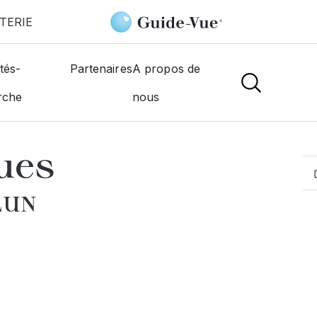
TERIE
Chesnais Jacques
tés-
Partenaires
A propos de
rche
nous
MOGISTES
ues
LUN