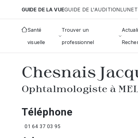
Aller au contenu principal
GUIDE DE LA VUE
GUIDE DE L'AUDITION
LUNET
Accueil
Annuaire des ophtalmologistes
Melun
Santé
Trouver un
Actuali
visuelle
professionnel
Reche
AFFICHER L'ANNUAIRE DES OPHTAL
Chesnais Jacq
Ophtalmologiste à ME
Téléphone
01 64 37 03 95