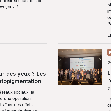
 choisir ses lunettes de
p
ses yeux ?
i
o
Pa
E
#
0
L
ur des yeux ? Les
l
ratopigmentation
d
éseaux sociaux, la
te une opération
L
traîner des effets
de
s dénuée de risques.