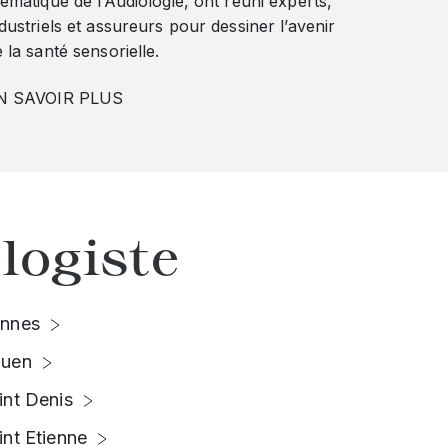
ématique de l’Audiologie, ont réuni experts,
dustriels et assureurs pour dessiner l’avenir
 la santé sensorielle.
N SAVOIR PLUS
logiste
nnes
uen
int Denis
int Etienne