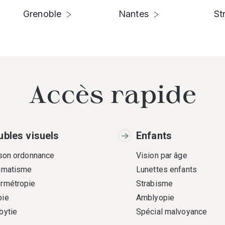
Grenoble
Nantes
St
Accès rapide
ubles visuels
Enfants
 son ordonnance
Vision par âge
gmatisme
Lunettes enfants
rmétropie
Strabisme
ie
Amblyopie
bytie
Spécial malvoyance