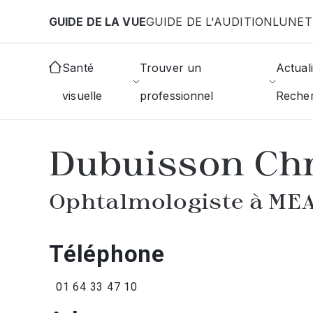
Aller au contenu principal
GUIDE DE LA VUE
GUIDE DE L'AUDITION
LUNET
Accueil
Annuaire des ophtalmologistes
Meaux
Santé
Trouver un
Actuali
visuelle
professionnel
Reche
AFFICHER L'ANNUAIRE DES OPHTAL
Dubuisson Chr
Ophtalmologiste à ME
Téléphone
01 64 33 47 10