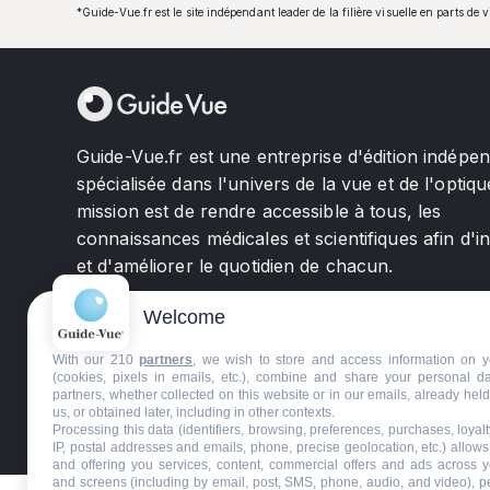
*Guide-Vue.fr est le site indépendant leader de la filière visuelle en parts de 
Guide-Vue.fr est une entreprise d'édition indépe
spécialisée dans l'univers de la vue et de l'optiqu
mission est de rendre accessible à tous, les
connaissances médicales et scientifiques afin d'i
et d'améliorer le quotidien de chacun.
Welcome
With our 210
partners
, we wish to store and access information on y
(cookies, pixels in emails, etc.), combine and share your personal d
partners, whether collected on this website or in our emails, already hel
us, or obtained later, including in other contexts.
©GuideVue2024
Charte d'utilisation
Mentions légale
Processing this data (identifiers, browsing, preferences, purchases, loyal
IP, postal addresses and emails, phone, precise geolocation, etc.) allow
and offering you services, content, commercial offers and ads across 
and screens (including by email, post, SMS, phone, audio, and video), p