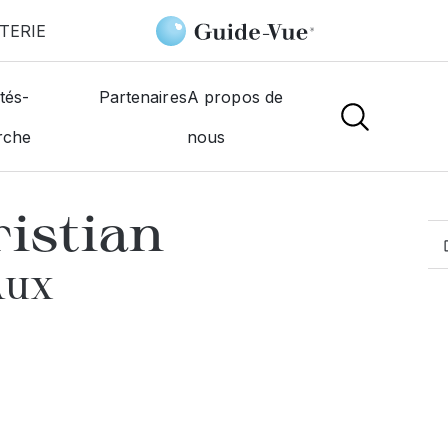
TERIE
Dubuisson Christian
tés-
Partenaires
A propos de
rche
nous
MOGISTES
istian
AUX