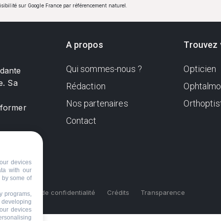
visibilité sur Google France par référencement naturel.
A propos
Trouvez 
Qui sommes-nous ?
Opticien
ndante
e. Sa
Rédaction
Ophtalmo
Nos partenaires
Orthoptis
nformer
Contact
our devices
ata with our
d by some of
s
Politique de confidentialité
Crédits
Transparence
ty programs,
s developing
your devices
ersonalising