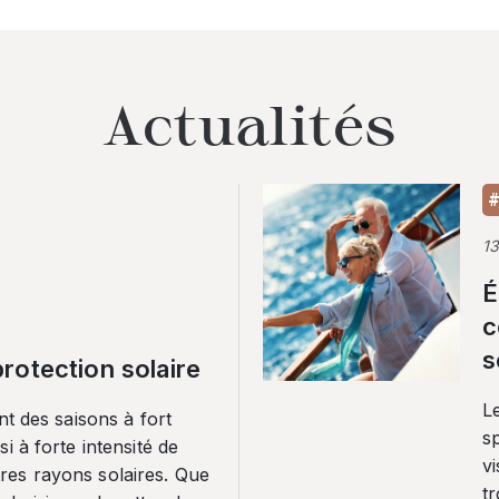
Actualités
#
1
É
c
s
rotection solaire
Le
nt des saisons à fort
sp
i à forte intensité de
vi
es rayons solaires. Que
tr