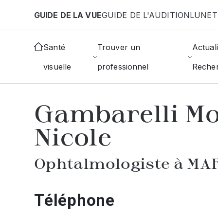
Aller au contenu principal
GUIDE DE LA VUE
GUIDE DE L'AUDITION
LUNET
Accueil
Annuaire des ophtalmologistes
Marseill
Santé
Trouver un
Actuali
visuelle
professionnel
Reche
AFFICHER L'ANNUAIRE DES OPHTAL
Gambarelli Mo
Nicole
Ophtalmologiste à MA
Téléphone