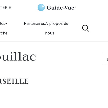
TERIE
e
Gambarelli Mouillac Nicole
tés-
Partenaires
A propos de
rche
nous
MOGISTES
uillac
RSEILLE