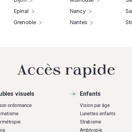
Epinal
Nancy
Sa
Grenoble
Nantes
St
Accès rapide
ubles visuels
Enfants
 son ordonnance
Vision par âge
gmatisme
Lunettes enfants
rmétropie
Strabisme
ie
Amblyopie