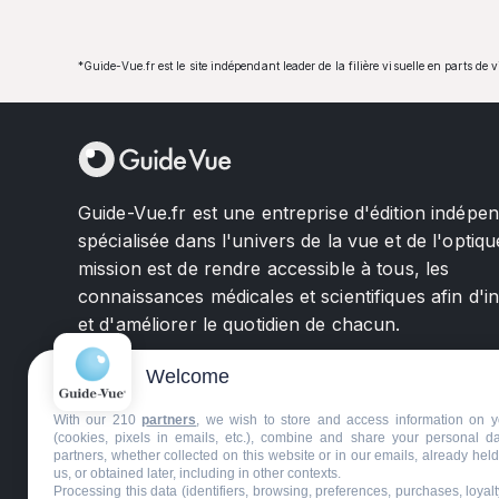
*Guide-Vue.fr est le site indépendant leader de la filière visuelle en parts de 
Guide-Vue.fr est une entreprise d'édition indépe
spécialisée dans l'univers de la vue et de l'optiqu
mission est de rendre accessible à tous, les
connaissances médicales et scientifiques afin d'i
et d'améliorer le quotidien de chacun.
Welcome
With our 210
partners
, we wish to store and access information on y
(cookies, pixels in emails, etc.), combine and share your personal d
partners, whether collected on this website or in our emails, already hel
us, or obtained later, including in other contexts.
©GuideVue2024
Charte d'utilisation
Mentions légale
Processing this data (identifiers, browsing, preferences, purchases, loyal