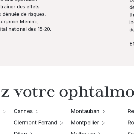
traîner des effets
de
s dénuée de risques.
th
 Benjamin Memmi,
in
tal national des 15-20.
de
E
z votre ophtalmo
Cannes
Montauban
Re
Clermont Ferrand
Montpellier
Ro
Dijon
Mulhouse
Sa