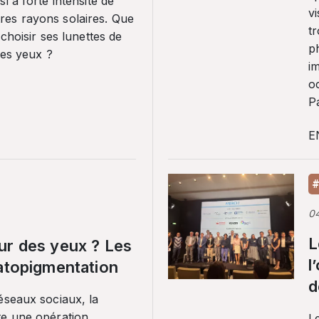
i à forte intensité de
vi
es rayons solaires. Que
tr
 choisir ses lunettes de
p
ses yeux ?
i
o
Pa
E
#
0
L
ur des yeux ? Les
l
ratopigmentation
d
éseaux sociaux, la
te une opération
L