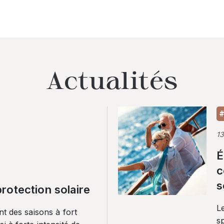
Actualités
#
1
É
c
s
rotection solaire
Le
nt des saisons à fort
sp