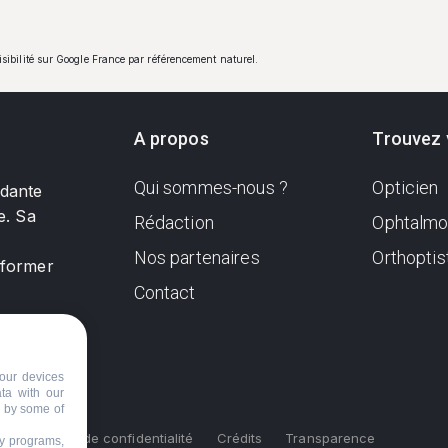
visibilité sur Google France par référencement naturel.
A propos
Trouvez 
Qui sommes-nous ?
Opticien
ndante
e. Sa
Rédaction
Ophtalmo
Nos partenaires
Orthoptis
nformer
Contact
our devices
ata with our
d by some of
s
Politique de confidentialité
Crédits
Transparence
ty programs,