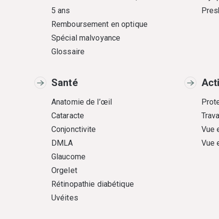
5 ans
Pres
Remboursement en optique
Spécial malvoyance
Glossaire
Santé
Act
Anatomie de l’œil
Prote
Cataracte
Trava
Conjonctivite
Vue 
DMLA
Vue 
Glaucome
Orgelet
Rétinopathie diabétique
Uvéites