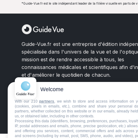
*Guide-Vue.fr est le site indépendant leader de la filière visuelle en parts de 
Guide-Vue.fr est une entreprise d'édition indépe
spécialisée dans l'univers de la vue et de l'optiqu
mission est de rendre accessible à tous, les
connaissances médicales et scientifiques afin d'i
et d'améliorer le quotidien de chacun.
Welcome
With our 210
partners
, we wish to store and access information on y
(cookies, pixels in emails, etc.), combine and share your personal d
partners, whether collected on this website or in our emails, already hel
us, or obtained later, including in other contexts.
©GuideVue2024
Charte d'utilisation
Mentions légale
Processing this data (identifiers, browsing, preferences, purchases, loyal
IP, postal addresses and emails, phone, precise geolocation, etc.) allow
and offering you services, content, commercial offers and ads across 
and screens (including by email, post, SMS, phone, audio, and video), p