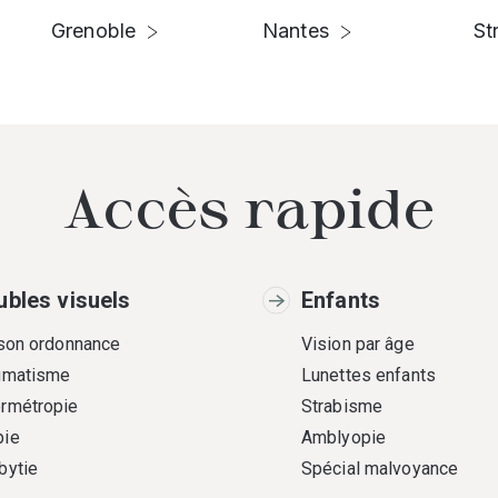
Grenoble
Nantes
St
Accès rapide
ubles visuels
Enfants
 son ordonnance
Vision par âge
gmatisme
Lunettes enfants
rmétropie
Strabisme
ie
Amblyopie
bytie
Spécial malvoyance