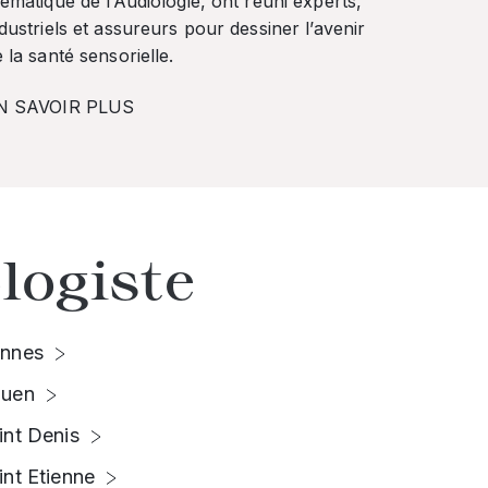
ématique de l’Audiologie, ont réuni experts,
dustriels et assureurs pour dessiner l’avenir
 la santé sensorielle.
N SAVOIR PLUS
logiste
nnes
uen
int Denis
int Etienne