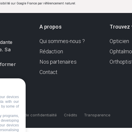
visibilité sur Google France par référencement naturel.
A propos
Trouvez 
Qui sommes-nous ?
Opticien
ndante
e. Sa
Rédaction
Ophtalmo
Nos partenaires
Orthoptis
nformer
Contact
our devices
ata with our
d by some of
s
Politique de confidentialité
Crédits
Transparence
ty programs,
s developing
your devices
ersonalising