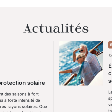
Actualités
#
1
É
c
s
rotection solaire
Le
nt des saisons à fort
sp
i à forte intensité de
vi
es rayons solaires. Que
tr