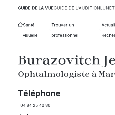
Aller au contenu principal
GUIDE DE LA VUE
GUIDE DE L'AUDITION
LUNET
Accueil
Annuaire des ophtalmologistes
Marseill
Santé
Trouver un
Actuali
visuelle
professionnel
Reche
AFFICHER L'ANNUAIRE DES OPHTAL
Burazovitch J
Ophtalmologiste à Mar
Téléphone
04 84 25 40 80