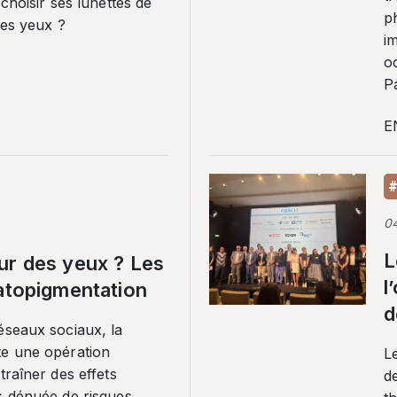
 choisir ses lunettes de
p
ses yeux ?
i
o
Pa
E
#
0
L
ur des yeux ? Les
l
ratopigmentation
d
éseaux sociaux, la
te une opération
L
traîner des effets
de
s dénuée de risques.