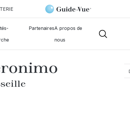
TERIE
e
Burazovitch Jeronimo
tés-
Partenaires
A propos de
rche
nous
MOGISTES
eronimo
seille