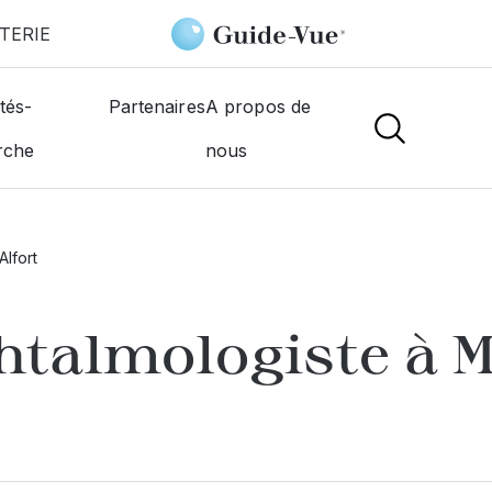
TERIE
tés-
Partenaires
A propos de
rche
nous
lfort
htalmologiste à
M