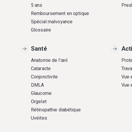
5 ans
Pres
Remboursement en optique
Spécial malvoyance
Glossaire
Santé
Act
Anatomie de l’œil
Prote
Cataracte
Trava
Conjonctivite
Vue 
DMLA
Vue 
Glaucome
Orgelet
Rétinopathie diabétique
Uvéites