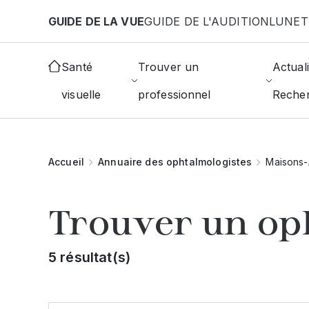
Aller au contenu principal
GUIDE DE LA VUE
GUIDE DE L'AUDITION
LUNET
Santé
Trouver un
Actuali
visuelle
professionnel
Reche
Accueil
Annuaire des ophtalmologistes
Maisons-A
Trouver un op
5 résultat(s)