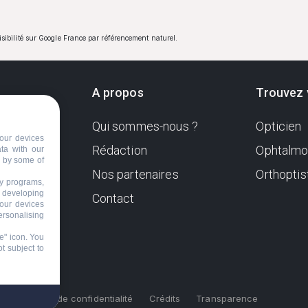
visibilité sur Google France par référencement naturel.
A propos
Trouvez 
Qui sommes-nous ?
Opticien
ndante
our devices
e. Sa
Rédaction
Ophtalmo
ata with our
d by some of
Nos partenaires
Orthoptis
nformer
ty programs,
s developing
Contact
your devices
ersonalising
e" icon
. You
t subject to
s
Politique de confidentialité
Crédits
Transparence