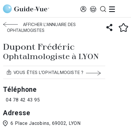
Aller au contenu principal
Accueil
Annuaire des ophtalmologistes
Lyon
Dupont Frédéric
AFFICHER L'ANNUAIRE DES
OPHTALMOGISTES
Dupont Frédéric
Ophtalmologiste à LYON
VOUS ÊTES L’OPHTALMOGISTE ?
Téléphone
04 78 42 43 95
Adresse
6 Place Jacobins, 69002, LYON