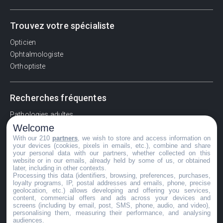
Trouvez votre spécialiste
Opticien
Ophtalmologiste
Orthoptiste
Recherches fréquentes
Pathologies adultes
Welcome
Signes d'une urgence ophtalmologique
With our 210
partners
, we wish to store and access information on
La vision
your devices (cookies, pixels in emails, etc.), combine and share
Acuité visuelle
your personal data with our partners, whether collected on this
website or in our emails, already held by some of us, or obtained
Myosis / mydriase
later, including in other contexts.
Œdème oculaire
Processing this data (identifiers, browsing, preferences, purchases,
loyalty programs, IP, postal addresses and emails, phone, precise
geolocation, etc.) allows developing and offering you services,
content, commercial offers and ads across your devices and
screens (including by email, post, SMS, phone, audio, and video),
©GuideVue2024
personalising them, measuring their performance, and analysing
audiences.
Charte d'utilisation