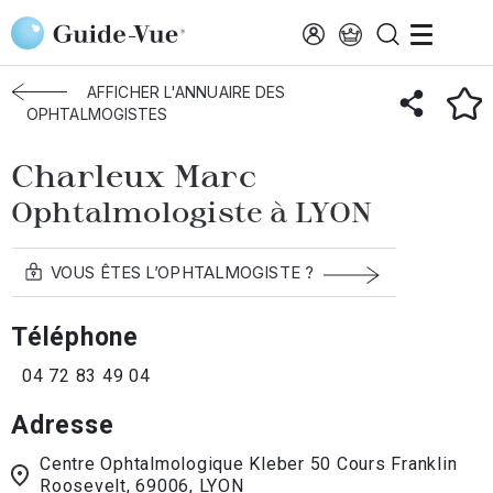
Aller au contenu principal
Accueil
Annuaire des ophtalmologistes
Lyon
Charleux Marc
AFFICHER L'ANNUAIRE DES
OPHTALMOGISTES
Charleux Marc
Ophtalmologiste à LYON
VOUS ÊTES L’OPHTALMOGISTE ?
Téléphone
04 72 83 49 04
Adresse
Centre Ophtalmologique Kleber 50 Cours Franklin
Roosevelt, 69006, LYON