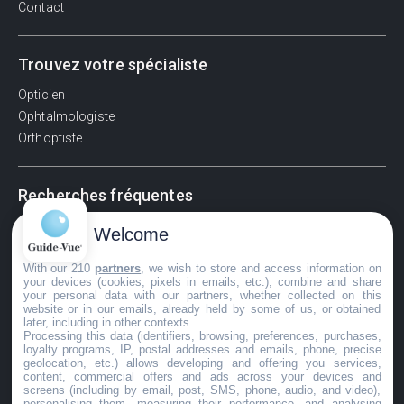
Contact
Trouvez votre spécialiste
Opticien
Ophtalmologiste
Orthoptiste
Recherches fréquentes
Pathologies adultes
Welcome
Signes d'une urgence ophtalmologique
With our 210
partners
, we wish to store and access information on
La vision
your devices (cookies, pixels in emails, etc.), combine and share
Acuité visuelle
your personal data with our partners, whether collected on this
website or in our emails, already held by some of us, or obtained
Myosis / mydriase
later, including in other contexts.
Œdème oculaire
Processing this data (identifiers, browsing, preferences, purchases,
loyalty programs, IP, postal addresses and emails, phone, precise
geolocation, etc.) allows developing and offering you services,
content, commercial offers and ads across your devices and
screens (including by email, post, SMS, phone, audio, and video),
©GuideVue2024
personalising them, measuring their performance, and analysing