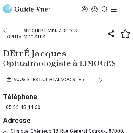
Aller au contenu principal
Accueil
Annuaire des ophtalmologistes
Limoges
DÉtrÉ Jacques
AFFICHER L'ANNUAIRE DES
OPHTALMOGISTES
DÉtrÉ Jacques
Ophtalmologiste à LIMOGES
VOUS ÊTES L’OPHTALMOGISTE ?
Téléphone
05 55 45 44 60
Adresse
Clinique Chénieux 18 Rue Général Catroux, 87000,