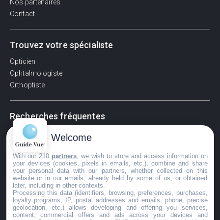
Nos partenaires
Contact
Trouvez votre spécialiste
Opticien
Ophtalmologiste
Orthoptiste
Recherches fréquentes
Pathologies adultes
Welcome
Signes d'une urgence ophtalmologique
With our 210
partners
, we wish to store and access information on
La vision
your devices (cookies, pixels in emails, etc.), combine and share
Acuité visuelle
your personal data with our partners, whether collected on this
website or in our emails, already held by some of us, or obtained
Myosis / mydriase
later, including in other contexts.
Œdème oculaire
Processing this data (identifiers, browsing, preferences, purchases,
loyalty programs, IP, postal addresses and emails, phone, precise
geolocation, etc.) allows developing and offering you services,
content, commercial offers and ads across your devices and