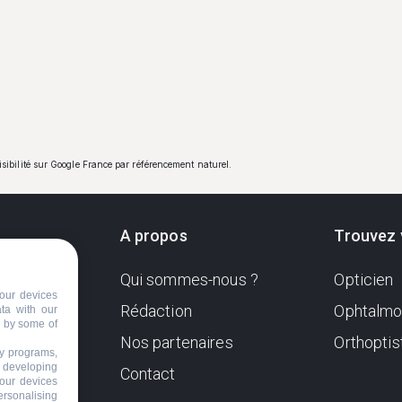
visibilité sur Google France par référencement naturel.
A propos
Trouvez 
Qui sommes-nous ?
Opticien
ndante
our devices
e. Sa
Rédaction
Ophtalmo
ata with our
d by some of
Nos partenaires
Orthoptis
nformer
ty programs,
s developing
Contact
your devices
ersonalising