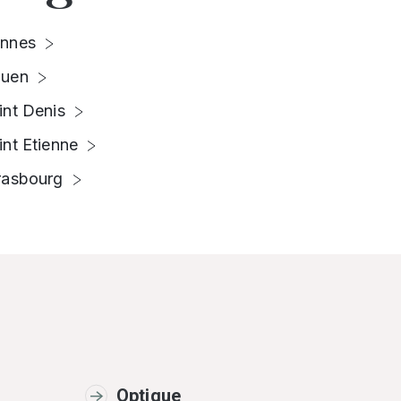
nnes
uen
int Denis
int Etienne
rasbourg
Optique