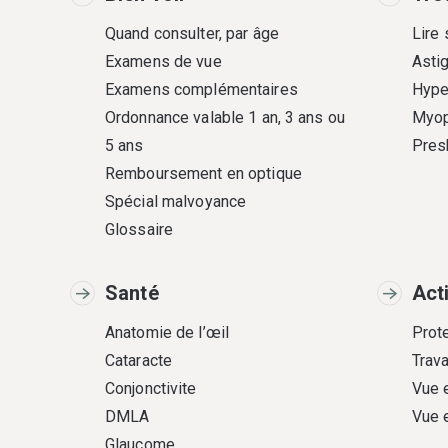
Quand consulter, par âge
Lire
Examens de vue
Asti
Examens complémentaires
Hype
Ordonnance valable 1 an, 3 ans ou
Myop
5 ans
Pres
Remboursement en optique
Spécial malvoyance
Glossaire
Santé
Act
Anatomie de l’œil
Prote
Cataracte
Trava
Conjonctivite
Vue 
DMLA
Vue 
Glaucome