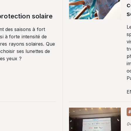
c
s
rotection solaire
Le
nt des saisons à fort
sp
i à forte intensité de
vi
es rayons solaires. Que
tr
 choisir ses lunettes de
p
ses yeux ?
i
o
Pa
E
#
0