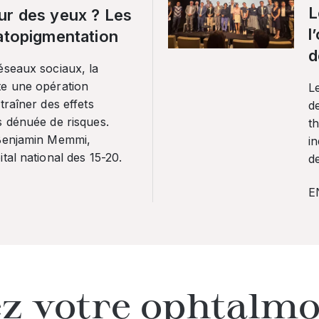
L
ur des yeux ? Les
l
ratopigmentation
d
éseaux sociaux, la
te une opération
L
traîner des effets
de
s dénuée de risques.
th
 Benjamin Memmi,
in
tal national des 15-20.
de
E
z votre ophtalmo