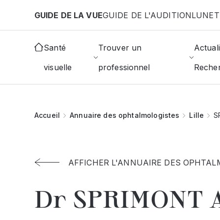
Aller au contenu principal
GUIDE DE LA VUE
GUIDE DE L'AUDITION
LUNET
Santé
Trouver un
Actuali
visuelle
professionnel
Reche
Accueil
Annuaire des ophtalmologistes
Lille
S
AFFICHER L'ANNUAIRE DES OPHTAL
Dr SPRIMONT 