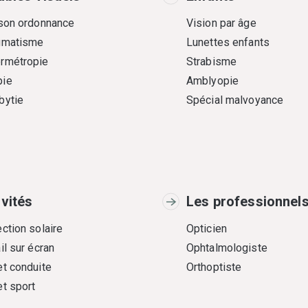
 son ordonnance
Vision par âge
gmatisme
Lunettes enfants
rmétropie
Strabisme
ie
Amblyopie
bytie
Spécial malvoyance
ivités
Les professionnel
ction solaire
Opticien
il sur écran
Ophtalmologiste
et conduite
Orthoptiste
et sport