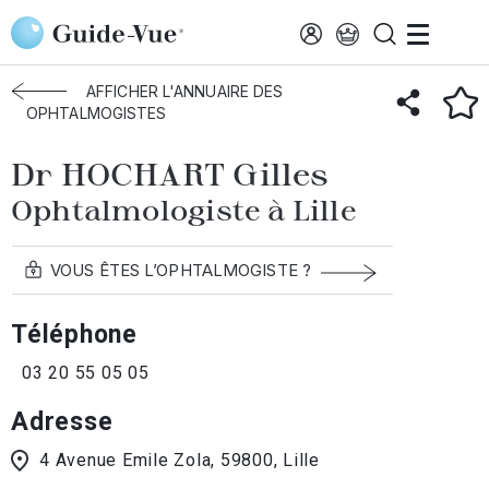
Aller au contenu principal
Accueil
Annuaire des ophtalmologistes
Lille
HOCHART Gilles
AFFICHER L'ANNUAIRE DES
OPHTALMOGISTES
Dr HOCHART Gilles
Ophtalmologiste à Lille
VOUS ÊTES L’OPHTALMOGISTE ?
Téléphone
03 20 55 05 05
Adresse
4 Avenue Emile Zola, 59800, Lille