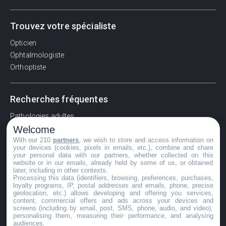
Trouvez votre spécialiste
Opticien
Ophtalmologiste
Orthoptiste
Recherches fréquentes
Pathologies adultes
Welcome
Signes d'une urgence ophtalmologique
With our 210
partners
, we wish to store and access information on
La vision
your devices (cookies, pixels in emails, etc.), combine and share
Acuité visuelle
your personal data with our partners, whether collected on this
website or in our emails, already held by some of us, or obtained
Myosis / mydriase
later, including in other contexts.
Œdème oculaire
Processing this data (identifiers, browsing, preferences, purchases,
loyalty programs, IP, postal addresses and emails, phone, precise
geolocation, etc.) allows developing and offering you services,
content, commercial offers and ads across your devices and
screens (including by email, post, SMS, phone, audio, and video),
©GuideVue2024
personalising them, measuring their performance, and analysing
audiences.
Charte d'utilisation