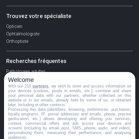
Trouvez votre spécialiste
Opticien
Ophtalmologiste
Orthoptiste
Recherches fréquentes
Pathologies adultes
Welcome
Signes d'une urgence ophtalmologique
With our 210
partners
, we wish to store and access information on
La vision
your devices (cookies, pixels in emails, etc.), combine and share
Acuité visuelle
your personal data with our partners, whether collected on this
website or in our emails, already held by some of us, or obtained
Myosis / mydriase
later, including in other contexts.
Œdème oculaire
Processing this data (identifiers, browsing, preferences, purchases,
loyalty programs, IP, postal addresses and emails, phone, precise
geolocation, etc.) allows developing and offering you services,
content, commercial offers and ads across your devices and
screens (including by email, post, SMS, phone, audio, and video),
©GuideVue2024
personalising them, measuring their performance, and analysing
audiences.
Charte d'utilisation