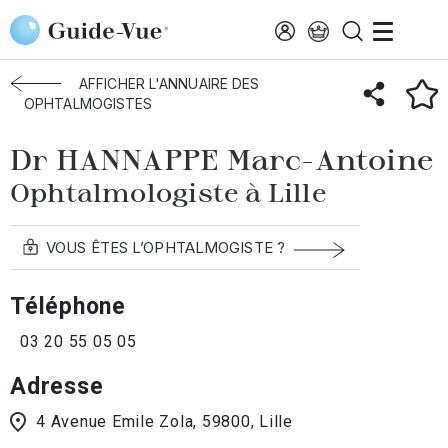
Aller au contenu principal
Accueil
Annuaire des ophtalmologistes
Lille
HANNAPPE Marc
AFFICHER L'ANNUAIRE DES
OPHTALMOGISTES
Dr HANNAPPE Marc-Antoine
Ophtalmologiste à Lille
VOUS ÊTES L’OPHTALMOGISTE ?
Téléphone
03 20 55 05 05
Adresse
4 Avenue Emile Zola, 59800, Lille