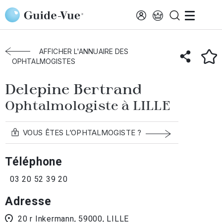
Aller au contenu principal
Accueil
Annuaire des ophtalmologistes
Lille
Delepine Bertrand
AFFICHER L'ANNUAIRE DES
OPHTALMOGISTES
Delepine Bertrand
Ophtalmologiste à LILLE
VOUS ÊTES L’OPHTALMOGISTE ?
Téléphone
03 20 52 39 20
Adresse
20 r Inkermann, 59000, LILLE