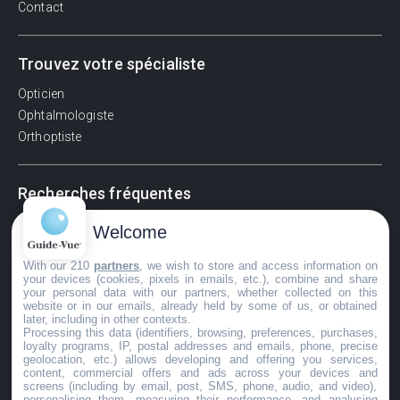
Contact
Trouvez votre spécialiste
Opticien
Ophtalmologiste
Orthoptiste
Recherches fréquentes
Pathologies adultes
Welcome
Signes d'une urgence ophtalmologique
With our 210
partners
, we wish to store and access information on
La vision
your devices (cookies, pixels in emails, etc.), combine and share
Acuité visuelle
your personal data with our partners, whether collected on this
website or in our emails, already held by some of us, or obtained
Myosis / mydriase
later, including in other contexts.
Œdème oculaire
Processing this data (identifiers, browsing, preferences, purchases,
loyalty programs, IP, postal addresses and emails, phone, precise
geolocation, etc.) allows developing and offering you services,
content, commercial offers and ads across your devices and
screens (including by email, post, SMS, phone, audio, and video),
©GuideVue2024
personalising them, measuring their performance, and analysing