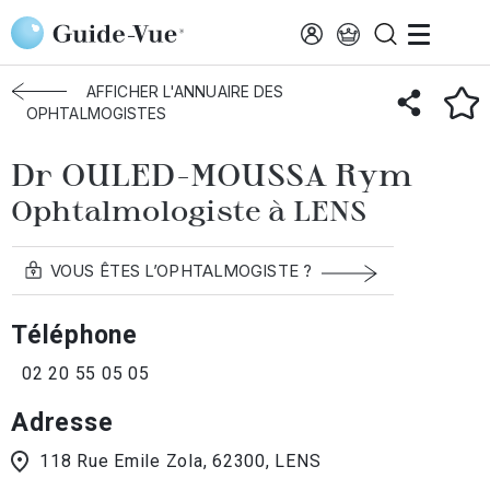
Aller au contenu principal
Accueil
Annuaire des ophtalmologistes
Lens
OULED
AFFICHER L'ANNUAIRE DES
OPHTALMOGISTES
Dr OULED-MOUSSA Rym
Ophtalmologiste à LENS
VOUS ÊTES L’OPHTALMOGISTE ?
Téléphone
02 20 55 05 05
Adresse
118 Rue Emile Zola, 62300, LENS