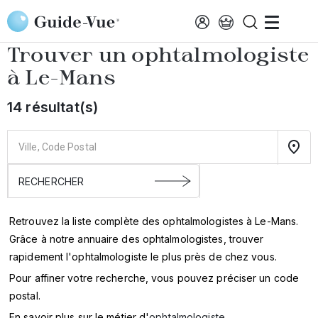
Aller au contenu principal
Accueil
Annuaire des ophtalmologistes
Le-Mans
Trouver un ophtalmologiste
à
Le-Mans
14 résultat(s)
Retrouvez la liste complète des ophtalmologistes à Le-Mans.
Grâce à notre annuaire des ophtalmologistes, trouver
rapidement l'ophtalmologiste le plus près de chez vous.
Pour affiner votre recherche, vous pouvez préciser un code
postal.
En savoir plus sur le métier d'
ophtalmologiste