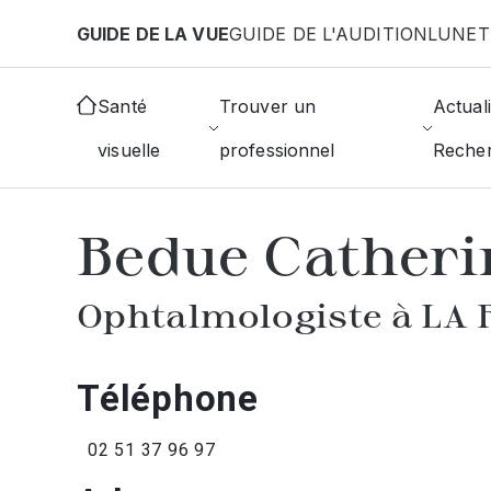
Aller au contenu principal
GUIDE DE LA VUE
GUIDE DE L'AUDITION
LUNET
Accueil
Annuaire des ophtalmologistes
La-Roch
Santé
Trouver un
Actuali
visuelle
professionnel
Reche
AFFICHER L'ANNUAIRE DES OPHTAL
Bedue Catheri
Ophtalmologiste à LA
Téléphone
02 51 37 96 97