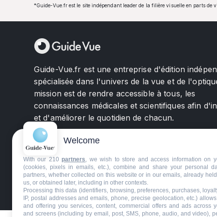
*Guide-Vue.fr est le site indépendant leader de la filière visuelle en parts de 
Guide-Vue.fr est une entreprise d'édition indépe
spécialisée dans l'univers de la vue et de l'optiqu
mission est de rendre accessible à tous, les
connaissances médicales et scientifiques afin d'i
et d'améliorer le quotidien de chacun.
Welcome
With our 210
partners
, we wish to store and access information on y
(cookies, pixels in emails, etc.), combine and share your personal d
partners, whether collected on this website or in our emails, already hel
us, or obtained later, including in other contexts.
©GuideVue2024
Charte d'utilisation
Mentions légale
Processing this data (identifiers, browsing, preferences, purchases, loyal
IP, postal addresses and emails, phone, precise geolocation, etc.) allow
and offering you services, content, commercial offers and ads across 
and screens (including by email, post, SMS, phone, audio, and video), p