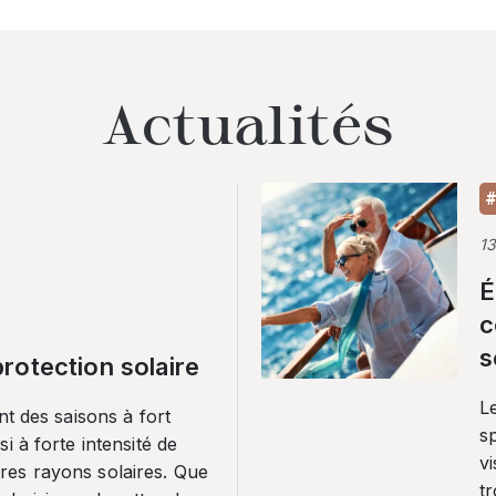
Actualités
#
1
É
c
s
rotection solaire
Le
nt des saisons à fort
sp
i à forte intensité de
vi
es rayons solaires. Que
tr