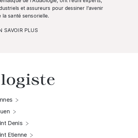
ématique de l’Audiologie, ont réuni experts,
dustriels et assureurs pour dessiner l’avenir
 la santé sensorielle.
N SAVOIR PLUS
logiste
nnes
uen
int Denis
int Etienne