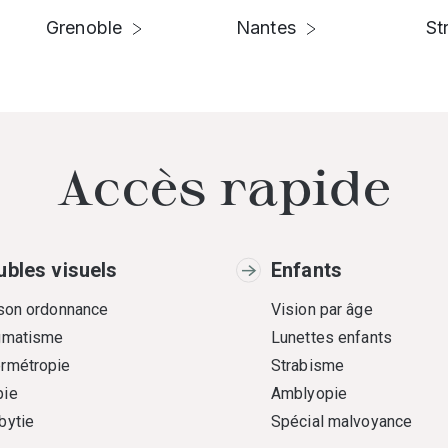
Grenoble
Nantes
St
Accès rapide
ubles visuels
Enfants
 son ordonnance
Vision par âge
gmatisme
Lunettes enfants
rmétropie
Strabisme
ie
Amblyopie
bytie
Spécial malvoyance