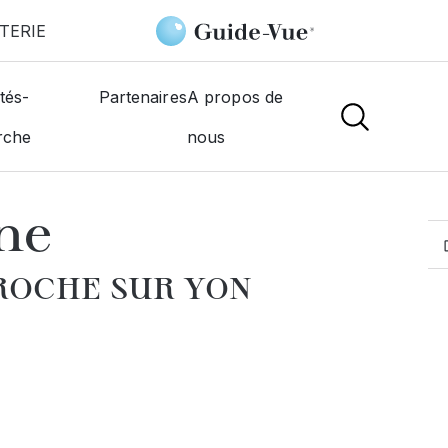
TERIE
e-Sur-Yon
Bedue Catherine
tés-
Partenaires
A propos de
rche
nous
MOGISTES
ne
 ROCHE SUR YON