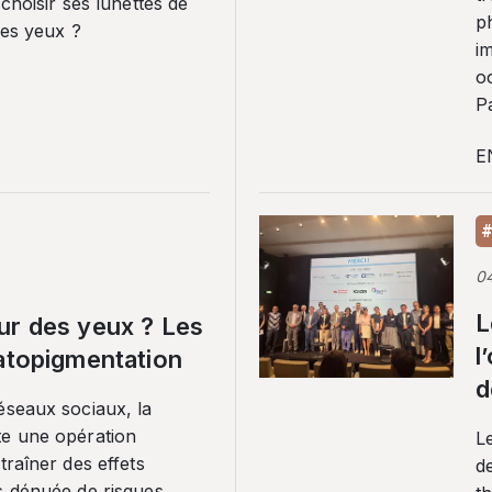
 choisir ses lunettes de
p
ses yeux ?
i
o
Pa
E
#
0
L
ur des yeux ? Les
l
ratopigmentation
d
éseaux sociaux, la
te une opération
L
traîner des effets
de
s dénuée de risques.