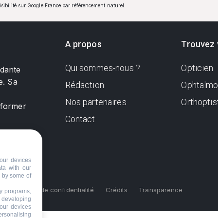
visibilité sur Google France par référencement naturel.
A propos
Trouvez 
Qui sommes-nous ?
Opticien
ndante
e. Sa
Rédaction
Ophtalmo
Nos partenaires
Orthoptis
nformer
Contact
our devices
ata with our
d by some of
s
Politique de confidentialité
Crédits
Transparence
ty programs,
s developing
your devices
ersonalising