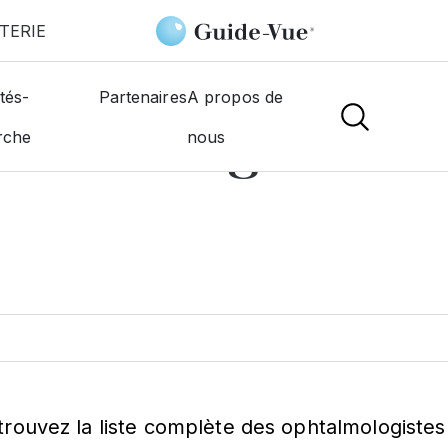
TERIE
-Sous-Jouarr
tés-
Partenaires
A propos de
htalmologiste à
L
rche
nous
trouvez la liste complète des ophtalmologistes