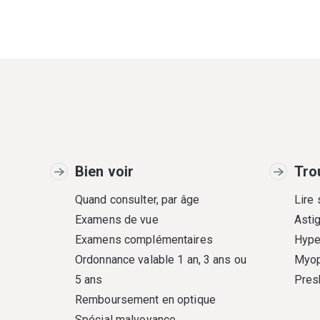
Bien voir
Tro
Quand consulter, par âge
Lire
Examens de vue
Asti
Examens complémentaires
Hype
Ordonnance valable 1 an, 3 ans ou
Myop
5 ans
Pres
Remboursement en optique
Spécial malvoyance