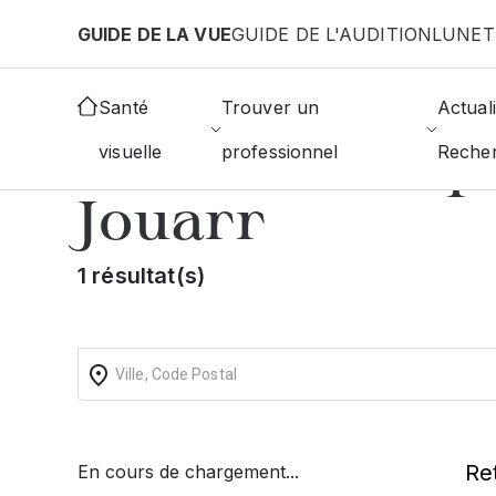
Aller au contenu principal
GUIDE DE LA VUE
GUIDE DE L'AUDITION
LUNET
Accueil
Annuaire des ophtalmologistes
La-Ferte
Santé
Trouver un
Actuali
Trouver un op
visuelle
professionnel
Reche
Jouarr
1 résultat(s)
Re
En cours de chargement...