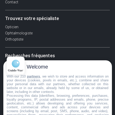
Contact
Trouvez votre spécialiste
Opticien
Ophtalmologiste
Orthoptiste
Recherches fréquentes
Pathologies adultes
Welcome
Signes d'une urgence ophtalmologique
With our 210
partners
, we wish to store and access information on
La vision
your devices (cookies, pixels in emails, etc.), combine and share
Acuité visuelle
your personal data with our partners, whether collected on this
website or in our emails, already held by some of us, or obtained
Myosis / mydriase
later, including in other contexts.
Œdème oculaire
Processing this data (identifiers, browsing, preferences, purchases,
loyalty programs, IP, postal addresses and emails, phone, precise
geolocation, etc.) allows developing and offering you services,
content, commercial offers and ads across your devices and
screens (including by email, post, SMS, phone, audio, and video),
©GuideVue2024
personalising them, measuring their performance, and analysing