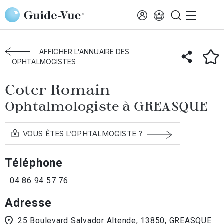
Aller au contenu principal
Accueil
Annuaire des ophtalmologistes
Greasque
Coter Romain
AFFICHER L'ANNUAIRE DES
OPHTALMOGISTES
Coter Romain
Ophtalmologiste à GREASQUE
VOUS ÊTES L’OPHTALMOGISTE ?
Téléphone
04 86 94 57 76
Adresse
25 Boulevard Salvador Altende, 13850, GREASQUE