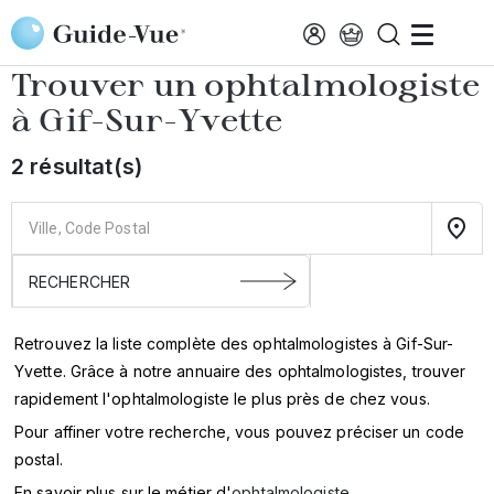
Aller au contenu principal
Accueil
Annuaire des ophtalmologistes
Gif-Sur-Yvette
Trouver un ophtalmologiste
à
Gif-Sur-Yvette
2 résultat(s)
Retrouvez la liste complète des ophtalmologistes à Gif-Sur-
Yvette. Grâce à notre annuaire des ophtalmologistes, trouver
rapidement l'ophtalmologiste le plus près de chez vous.
Pour affiner votre recherche, vous pouvez préciser un code
postal.
En savoir plus sur le métier d'
ophtalmologiste