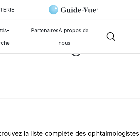
TERIE
Les-Gonesse
tés-
Partenaires
A propos de
htalmologiste à
G
rche
nous
trouvez la liste complète des ophtalmologiste