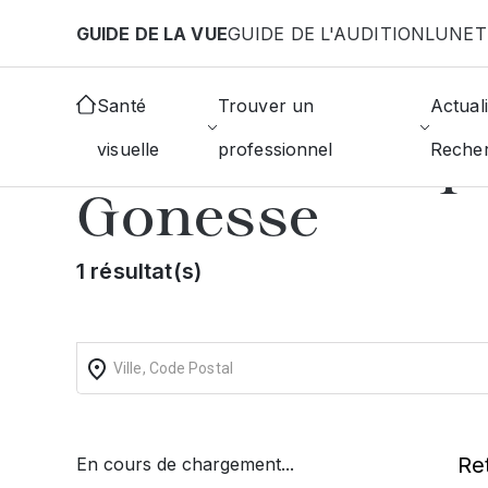
Aller au contenu principal
GUIDE DE LA VUE
GUIDE DE L'AUDITION
LUNET
Accueil
Annuaire des ophtalmologistes
Garges-
Santé
Trouver un
Actuali
Trouver un op
visuelle
professionnel
Reche
Gonesse
1 résultat(s)
Re
En cours de chargement...