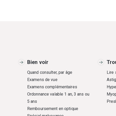
Bien voir
Tro
Quand consulter, par âge
Lire
Examens de vue
Asti
Examens complémentaires
Hype
Ordonnance valable 1 an, 3 ans ou
Myop
5 ans
Pres
Remboursement en optique
Spécial malvoyance