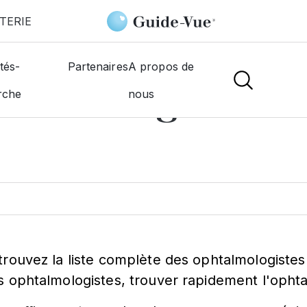
TERIE
e
tés-
Partenaires
A propos de
htalmologiste à
G
rche
nous
trouvez la liste complète des ophtalmologiste
s ophtalmologistes, trouver rapidement l'ophta