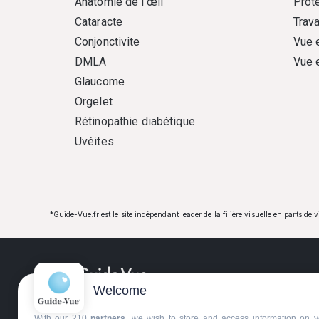
Anatomie de l’œil
Prote
Cataracte
Trava
Conjonctivite
Vue 
DMLA
Vue 
Glaucome
Orgelet
Rétinopathie diabétique
Uvéites
*Guide-Vue.fr est le site indépendant leader de la filière visuelle en parts de 
Welcome
Guide-Vue.fr est une entreprise d'édition indépe
With our 210
partners
, we wish to store and access information on y