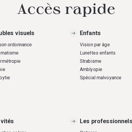
Accès rapide
ubles visuels
Enfants
 son ordonnance
Vision par âge
gmatisme
Lunettes enfants
rmétropie
Strabisme
ie
Amblyopie
bytie
Spécial malvoyance
ivités
Les professionnel