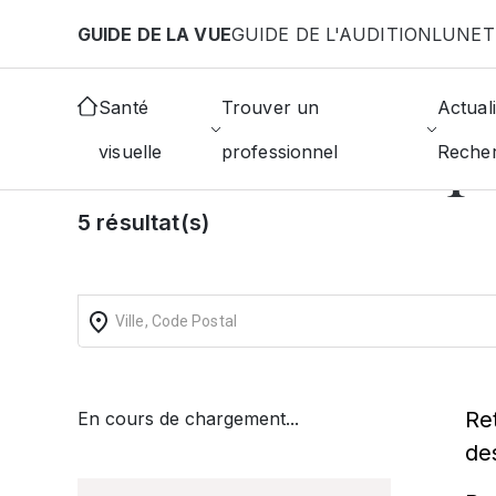
Aller au contenu principal
GUIDE DE LA VUE
GUIDE DE L'AUDITION
LUNET
Accueil
Annuaire des ophtalmologistes
Gardann
Santé
Trouver un
Actuali
Trouver un op
visuelle
professionnel
Reche
5 résultat(s)
Re
En cours de chargement...
de