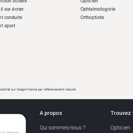
ction solaire
Opticien
il sur écran
Ophtalmologiste
et conduite
Orthoptiste
et sport
visibilité sur Google France par référencement naturel.
A propos
Trouvez 
Qui sommes-nous ?
Opticien
ndante
our devices