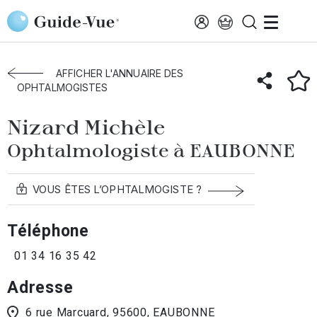
Aller au contenu principal
Accueil
Annuaire des ophtalmologistes
Eaubonne
Nizard Michèle
AFFICHER L'ANNUAIRE DES
OPHTALMOGISTES
Nizard Michèle
Ophtalmologiste à EAUBONNE
VOUS ÊTES L’OPHTALMOGISTE ?
Téléphone
01 34 16 35 42
Adresse
6 rue Marcuard, 95600, EAUBONNE