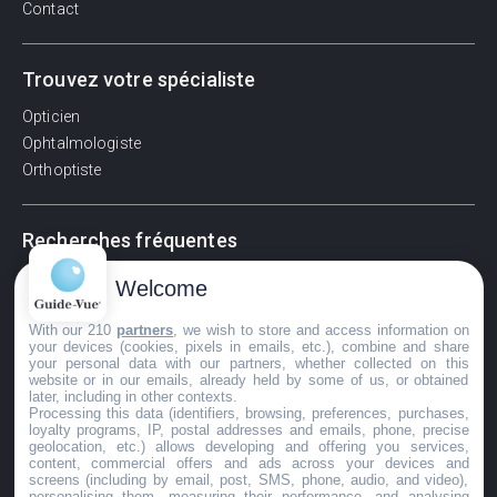
Contact
Trouvez votre spécialiste
Opticien
Ophtalmologiste
Orthoptiste
Recherches fréquentes
Pathologies adultes
Welcome
Signes d'une urgence ophtalmologique
With our 210
partners
, we wish to store and access information on
La vision
your devices (cookies, pixels in emails, etc.), combine and share
Acuité visuelle
your personal data with our partners, whether collected on this
website or in our emails, already held by some of us, or obtained
Myosis / mydriase
later, including in other contexts.
Œdème oculaire
Processing this data (identifiers, browsing, preferences, purchases,
loyalty programs, IP, postal addresses and emails, phone, precise
geolocation, etc.) allows developing and offering you services,
content, commercial offers and ads across your devices and
screens (including by email, post, SMS, phone, audio, and video),
©GuideVue2024
personalising them, measuring their performance, and analysing