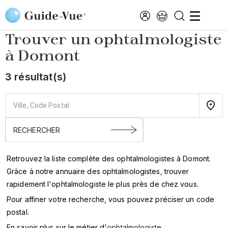
Aller au contenu principal
Accueil
Annuaire des ophtalmologistes
Domont
Trouver un ophtalmologiste
à
Domont
3 résultat(s)
Retrouvez la liste complète des ophtalmologistes à Domont.
Grâce à notre annuaire des ophtalmologistes, trouver
rapidement l'ophtalmologiste le plus près de chez vous.
Pour affiner votre recherche, vous pouvez préciser un code
postal.
En savoir plus sur le métier d'
ophtalmologiste