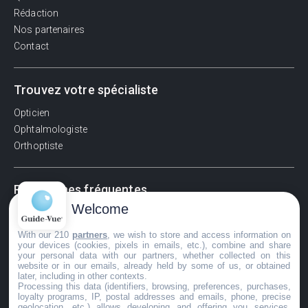
Rédaction
Nos partenaires
Contact
Trouvez votre spécialiste
Opticien
Ophtalmologiste
Orthoptiste
Recherches fréquentes
Welcome
Pathologies adultes
Signes d'une urgence ophtalmologique
With our 210
partners
, we wish to store and access information on
your devices (cookies, pixels in emails, etc.), combine and share
La vision
your personal data with our partners, whether collected on this
Acuité visuelle
website or in our emails, already held by some of us, or obtained
later, including in other contexts.
Myosis / mydriase
Processing this data (identifiers, browsing, preferences, purchases,
Œdème oculaire
loyalty programs, IP, postal addresses and emails, phone, precise
geolocation, etc.) allows developing and offering you services,