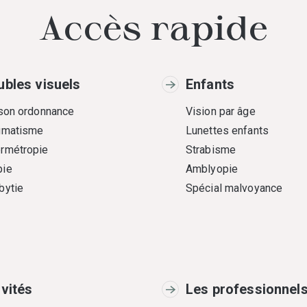
Accès rapide
ubles visuels
Enfants
 son ordonnance
Vision par âge
gmatisme
Lunettes enfants
rmétropie
Strabisme
ie
Amblyopie
bytie
Spécial malvoyance
ivités
Les professionnel