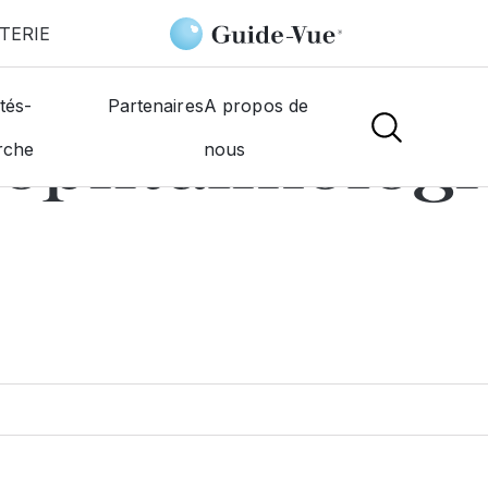
TERIE
Trouver un Ophtalmologiste
tés-
Partenaires
A propos de
 ophtalmologi
rche
nous