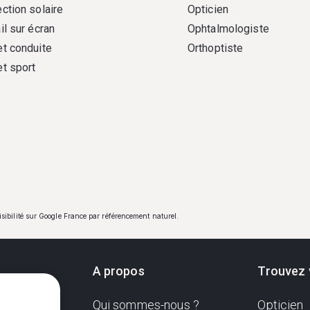
ction solaire
Opticien
il sur écran
Ophtalmologiste
et conduite
Orthoptiste
et sport
visibilité sur Google France par référencement naturel.
A propos
Trouvez 
Qui sommes-nous ?
Opticien
ndante