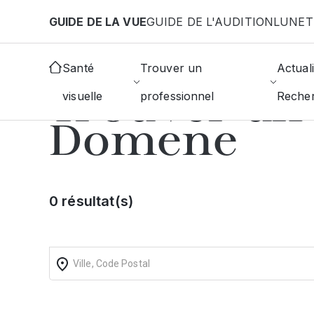
Aller au contenu principal
GUIDE DE LA VUE
GUIDE DE L'AUDITION
LUNET
Accueil
Annuaire des ophtalmologistes
Domene
Santé
Trouver un
Actuali
Trouver un
visuelle
professionnel
Reche
Domene
0 résultat(s)